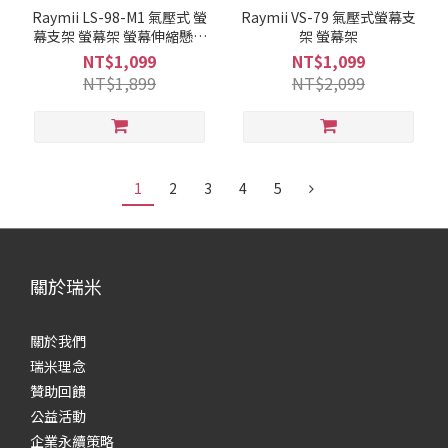
Raymii LS-98-M1 氣壓式 螢
Raymii VS-79 氣壓式螢幕支
幕支架 螢幕架 螢幕伸縮懸掛
架 螢幕架
支架
NT$1,099
NT$1,099
NT$1,899
NT$2,099
1
2
3
4
5
關於瑞米
關於我們
瑞米理念
贊助回饋
公益活動
企業永續策略