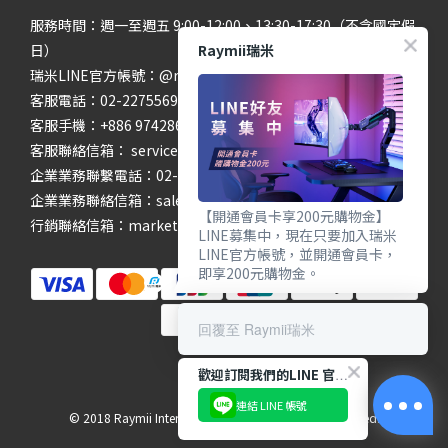
服務時間：週一至週五 9:00-12:00、13:30-17:30（不含國定假
Raymii瑞米
日）
瑞米LINE官方帳號：@raymii
客服電話：02-22755699 #201 #202
客服手機：+886 974286654
客服聯絡信箱： service@raymii.com
企業業務聯繫電話：02-22755699 #302
企業業務聯絡信箱：sales@raymii.com
【開通會員卡享200元購物金】
行銷聯絡信箱：marketing@raymii.com
LINE募集中，現在只要加入瑞米
LINE官方帳號，並開通會員卡，
即享200元購物金。
回覆至 Raymii瑞米
歡迎訂閱我們的LINE 官方帳號
連結 LINE 帳號
© 2018 Raymii International Limited. All Rights Reserved.