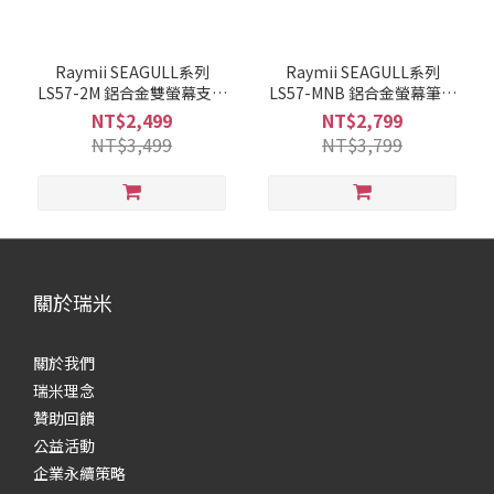
Raymii SEAGULL系列
Raymii SEAGULL系列
LS57-2M 鋁合金雙螢幕支架
LS57-MNB 鋁合金螢幕筆電
螢幕架 電腦螢幕支架 增高架
支架 螢幕架 電腦螢幕支架 增
NT$2,499
NT$2,799
高架
NT$3,499
NT$3,799
關於瑞米
關於我們
瑞米理念
贊助回饋
公益活動
企業永續策略