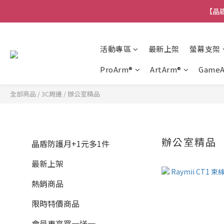
【晶盾
活動專區
最新上架
螢幕支架
ProArm®
ArtArm®
Game
全部商品
/
3C周邊
/
辦公室精品
辦公室精品
晶盾防護月+1元多1件
最新上架
熱銷商品
限時特價商品
會員專享買一送一