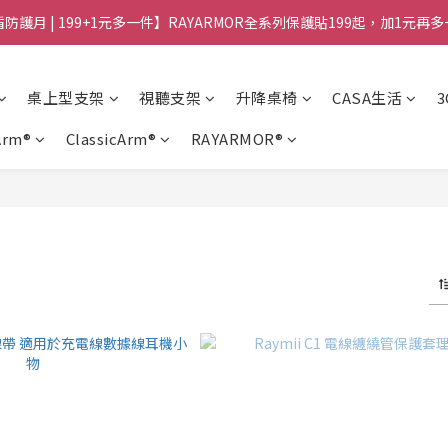
防護月 | 199+1元多一件】RAYARMOR全系列保護貼199起，加1元再
桌上型支架
視聽支架
升降桌椅
CASA生活
Arm®
ClassicArm®
RAYARMOR®