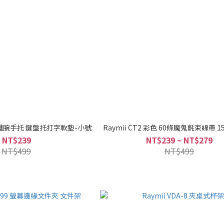
記憶棉護腕手托 鍵盤托打字軟墊-小號
Raymii CT2 彩色 60條魔鬼氈束線帶 15
NT$239
NT$239 ~ NT$279
NT$499
NT$499