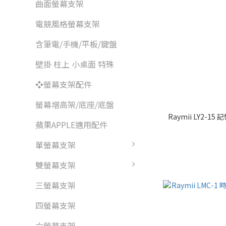
曲面螢幕支架
電競風格螢幕支架
含筆電/手機/平板/鍵盤
壁掛 柱上 小桌面 特殊
❖螢幕支架配件
螢幕增高架/底座/底盤
Raymii LY2-
蘋果APPLE適用配件
單螢幕支架
雙螢幕支架
三螢幕支架
四螢幕支架
六螢幕支架