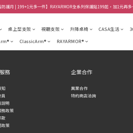
防護月 | 199+1元多一件】RAYARMOR全系列保護貼199起，加1元再
桌上型支架
視聽支架
升降桌椅
CASA生活
Arm®
ClassicArm®
RAYARMOR®
服務
企業合作
須知
異業合作
會員
特約商店洽詢
貨說明
服務政策
條款
權政策