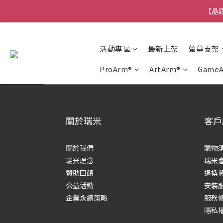
【晶盾
活動專區
最新上架
螢幕支架
ProArm®
ArtArm®
Game
關於瑞米
客戶
關於我們
購物
瑞米理念
瑞米
贊助回饋
退換
公益活動
安裝
企業永續策略
服務
隱私