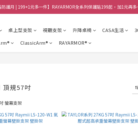
防護月 | 199+1元多一件】RAYARMOR全系列保護貼199起，加1元再
桌上型支架
視聽支架
升降桌椅
CASA生活
Arm®
ClassicArm®
RAYARMOR®
列 頂規57吋
7吋 螢幕支架