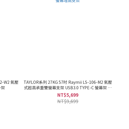
22-W2 氣壓
TAYLOR系列 27KG 57吋 Raymii LS-106-M2 氣壓
掛架
式超高承重雙螢幕支架 USB3.0 TYPE-C 螢幕架 螢
幕增高支架
NT$5,699
NT$9,699