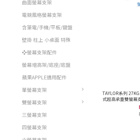
曲面螢幕支架
電競風格螢幕支架
含筆電/手機/平板/鍵盤
壁掛 柱上 小桌面 特殊
❖螢幕支架配件
螢幕增高架/底座/底盤
蘋果APPLE適用配件
單螢幕支架
TAYLOR系列 27KG 
式超高承重雙螢幕支架 
雙螢幕支架
三螢幕支架
四螢幕支架
六螢幕支架