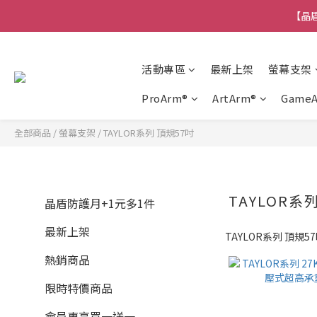
【晶盾
活動專區
最新上架
螢幕支架
ProArm®
ArtArm®
Game
全部商品
/
螢幕支架
/
TAYLOR系列 頂規57吋
TAYLOR系
晶盾防護月+1元多1件
最新上架
TAYLOR系列 頂規5
熱銷商品
限時特價商品
會員專享買一送一