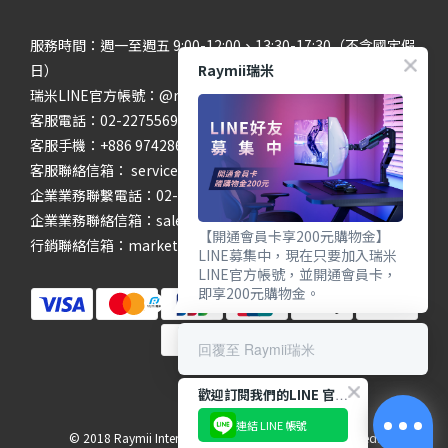
服務時間：週一至週五 9:00-12:00、13:30-17:30（不含國定假
Raymii瑞米
日）
瑞米LINE官方帳號：@raymii
客服電話：02-22755699 #201 #202
客服手機：+886 974286654
客服聯絡信箱： service@raymii.com
企業業務聯繫電話：02-22755699 #302
企業業務聯絡信箱：sales@raymii.com
【開通會員卡享200元購物金】
行銷聯絡信箱：marketing@raymii.com
LINE募集中，現在只要加入瑞米
LINE官方帳號，並開通會員卡，
即享200元購物金。
回覆至 Raymii瑞米
歡迎訂閱我們的LINE 官方帳號
連結 LINE 帳號
© 2018 Raymii International Limited. All Rights Reserved.