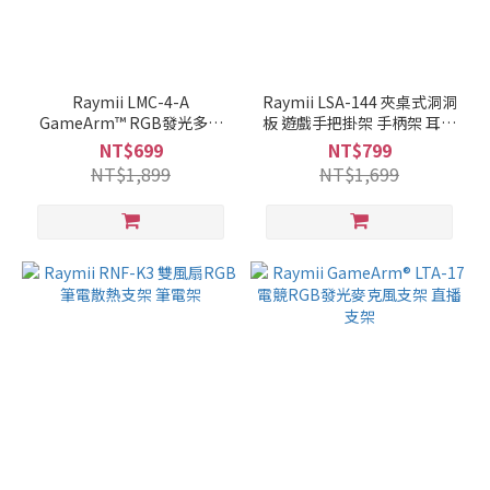
Raymii LMC-4-A
Raymii LSA-144 夾桌式洞洞
GameArm™ RGB發光多功
板 遊戲手把掛架 手柄架 耳機
能收納架 SWITCH架 鍵盤架
掛架 收納立架
NT$699
NT$799
手機架 平板架
NT$1,899
NT$1,699