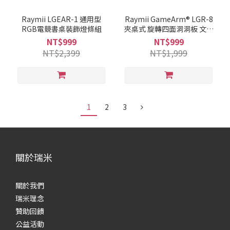
Raymii LGEAR-1 通用型
Raymii GameArm® LGR-8
RGB電競書桌裝飾燈條組
夾桌式 旋轉四面洞洞板 文具
收納立架 耳機掛架 遊戲手把
NT$999
NT$999
掛架 杯架
NT$2,399
NT$1,999
1
2
3
關於瑞米
關於我們
瑞米理念
贊助回饋
公益活動