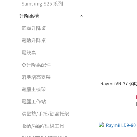
Samsung S25 系列
升降桌椅
氣壓升降桌
電動升降桌
電競桌
❖升降桌配件
落地增高支架
Raymii VN-3
電腦主機架
電腦工作站
滑鼠墊/手托/鍵盤托架
收納/抽屜/理線工具