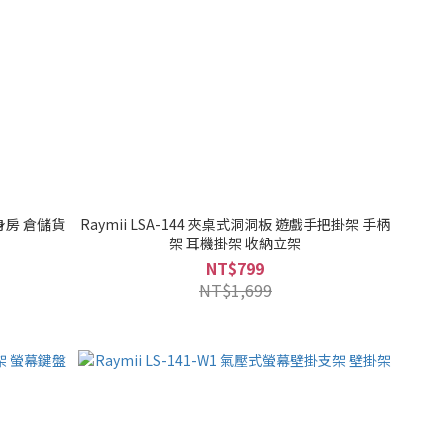
健身房 倉儲貨
Raymii LSA-144 夾桌式洞洞板 遊戲手把掛架 手柄
架 耳機掛架 收納立架
NT$799
NT$1,699