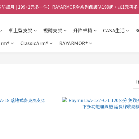
防護月 | 199+1元多一件】RAYARMOR全系列保護貼199起，加1元再
桌上型支架
視聽支架
升降桌椅
CASA生活
Arm®
ClassicArm®
RAYARMOR®