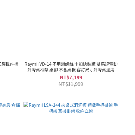
態矯正彈性座椅
Raymii VD-14 不用鎖螺絲 卡扣快裝版 雙馬達電動
升降桌框架 桌腳 不含桌板 客訂尺寸升降桌適用
NT$7,199
NT$11,999