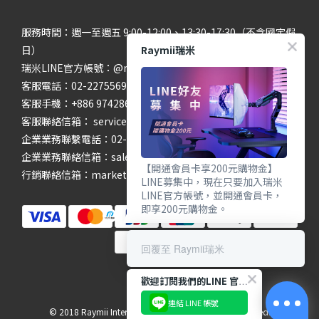
服務時間：週一至週五 9:00-12:00、13:30-17:30（不含國定假
Raymii瑞米
日）
瑞米LINE官方帳號：@raymii
客服電話：02-22755699 #201 #202
客服手機：+886 974286654
客服聯絡信箱： service@raymii.com
企業業務聯繫電話：02-22755699 #302
企業業務聯絡信箱：sales@raymii.com
【開通會員卡享200元購物金】
行銷聯絡信箱：marketing@raymii.com
LINE募集中，現在只要加入瑞米
LINE官方帳號，並開通會員卡，
即享200元購物金。
回覆至 Raymii瑞米
歡迎訂閱我們的LINE 官方帳號
連結 LINE 帳號
© 2018 Raymii International Limited. All Rights Reserved.