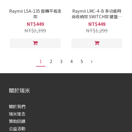
Raymii LSA-135 旋轉平板支
Raymii LMC-4-B 多功能時
架
尚收納架 SWITCH架 鍵盤架
手機架 平板架
NT$449
NT$449
NT$1,399
NT$1,299
1
2
3
4
5
關於瑞米
關於我們
瑞米理念
贊助回饋
公益活動