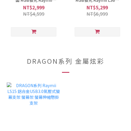
LS61-M1 鋁合金 氣壓式電
M2 鋁合金 氣壓式電競雙
NT$2,999
NT$5,299
競螢幕支架 螢幕架 螢幕增
螢幕支架 螢幕架 螢幕增高
NT$4,599
NT$6,999
高支架 支援三星G9
支架
DRAGON系列 金屬炫彩