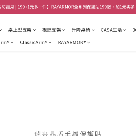
防護月 | 199+1元多一件】RAYARMOR全系列保護貼199起，加1元再
桌上型支架
視聽支架
升降桌椅
CASA生活
Arm®
ClassicArm®
RAYARMOR®
瑞米晶盾手機保護貼