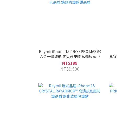
Raymii iPhone 15 PRO / PRO MAX 鋁
合金一體成形 零失敗安裝 藍鑽鏡頭保
RAY
護貼 RAYPPHIRE® RAYARMOR® 瑞米
NT$199
晶盾 鏡頭防護藍鑽晶盾
NT$1,390