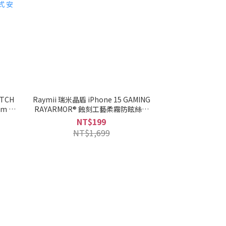
ATCH
Raymii 瑞米晶盾 iPhone 15 GAMING
9mm 鋁
RAYARMOR® 蝕刻工藝柔霧防眩絲滑
璃保護
電競晶盾 鋼化玻璃保護貼
NT$199
失敗
NT$1,699