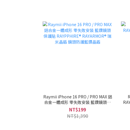
Raymii iPhone 16 PRO / PRO MAX 鋁
合金一體成形 零失敗安裝 藍鑽鏡頭保
RA
護貼 RAYPPHIRE® RAYARMOR® 瑞米
NT$199
晶盾 鏡頭防護藍鑽晶盾
NT$1,390