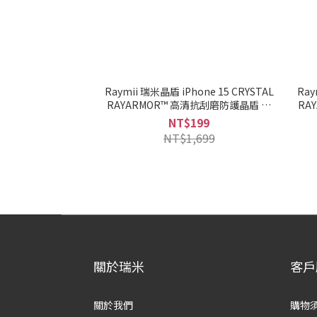
Raymii 瑞米晶盾 iPhone 15 CRYSTAL
Ray
RAYARMOR™ 高清抗刮磨防護晶盾 鋼
RA
化玻璃保護貼
NT$199
NT$1,699
關於瑞米
客戶
關於我們
購物