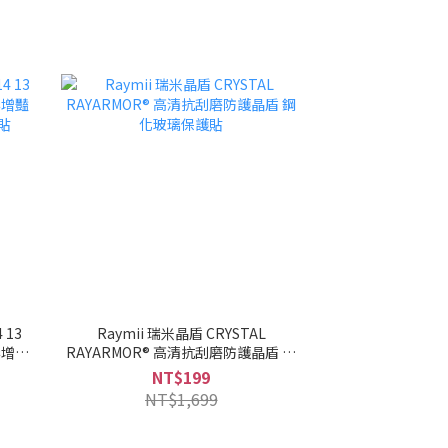
 13
Raymii 瑞米晶盾 CRYSTAL
銳彩增豔
RAYARMOR® 高清抗刮磨防護晶盾 鋼
貼
化玻璃保護貼
NT$199
NT$1,699