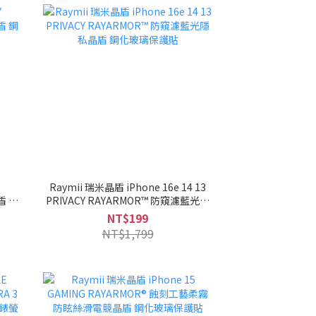
Raymii 瑞米晶盾 iPhone 16e 14 13
盾 鋼
PRIVACY RAYARMOR™ 防窺濾藍光隱
私晶盾 鋼化玻璃保護貼
NT$199
NT$1,799