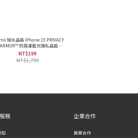
mii 瑞米晶盾 iPhone 15 PRIVACY
YARMOR™ 防窺濾藍光隱私晶盾 鋼
化玻璃保護貼
NT$199
NT$1,799
服務
企業合作
須知
異業合作