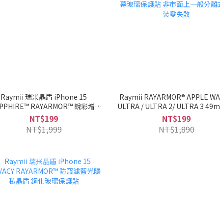
Raymii 瑞米晶盾 iPhone 15
Raymii RAYARMOR® APPLE W
PPHIRE™ RAYARMOR™ 銳彩增豔
ULTRA / ULTRA 2/ ULTRA 3 4
抗反射藍鑽晶盾 鋼化玻璃保護貼
合金一體成型全包覆手錶螢幕玻
NT$199
NT$199
貼 非市面上一般分離式 安裝零
NT$1,999
NT$1,890