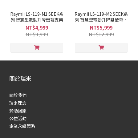
Raymii LS-119-M1 SEEK系
Raymii LS-119-M2 SEEK系
列 智慧型電動升降螢幕支架
列 智慧型電動升降雙螢幕支
架
NT$4,999
NT$5,999
NT$9,999
NT$12,999
關於瑞米
關於我們
瑞米理念
贊助回饋
公益活動
企業永續策略