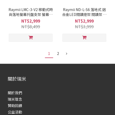
Raymii LMC-3-V2 移動式時
Raymii ND-L-S6 落地式 鋁
尚落地螢幕托盤支架 螢幕架
合金LED閱讀燈架 閱讀架 書
電視架 落地架 直播架
架
NT$2,999
NT$2,999
NT$8,499
NT$3,999
1
2
關於瑞米
關於我們
瑞米理念
贊助回饋
公益活動