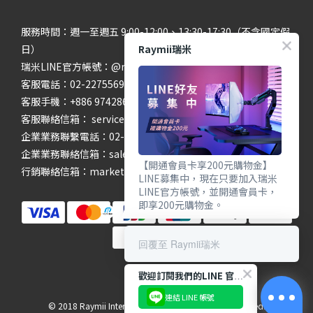
服務時間：週一至週五 9:00-12:00、13:30-17:30（不含國定假
Raymii瑞米
日）
瑞米LINE官方帳號：@raymii
客服電話：02-22755699 #201 #202
客服手機：+886 974286654
客服聯絡信箱： service@raymii.com
企業業務聯繫電話：02-22755699 #302
企業業務聯絡信箱：sales@raymii.com
【開通會員卡享200元購物金】
行銷聯絡信箱：marketing@raymii.com
LINE募集中，現在只要加入瑞米
LINE官方帳號，並開通會員卡，
即享200元購物金。
回覆至 Raymii瑞米
歡迎訂閱我們的LINE 官方帳號
連結 LINE 帳號
© 2018 Raymii International Limited. All Rights Reserved.