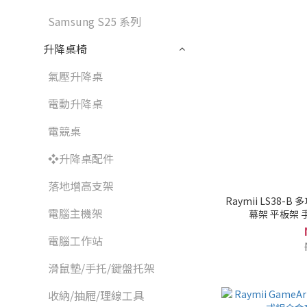
Samsung S25 系列
升降桌椅
氣壓升降桌
電動升降桌
電競桌
❖升降桌配件
落地增高支架
Raymii LS38
電腦主機架
幕架 平板架 
電腦工作站
滑鼠墊/手托/鍵盤托架
收納/抽屜/理線工具