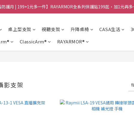
防護月 | 199+1元多一件】RAYARMOR全系列保護貼199起，加1元再
桌上型支架
視聽支架
升降桌椅
CASA生活
Arm®
ClassicArm®
RAYARMOR®
攝影支架