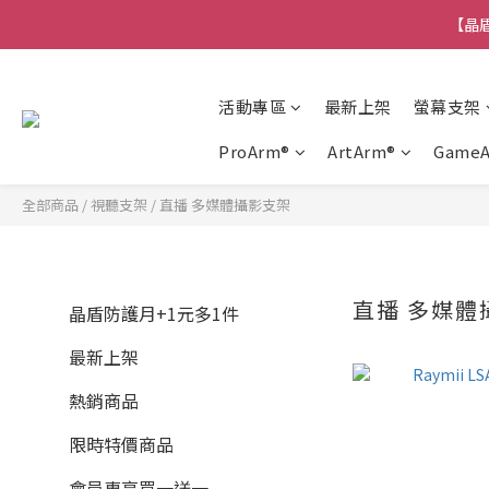
【晶盾
活動專區
最新上架
螢幕支架
ProArm®
ArtArm®
Game
全部商品
/
視聽支架
/
直播 多媒體攝影支架
直播 多媒體
晶盾防護月+1元多1件
最新上架
熱銷商品
限時特價商品
會員專享買一送一