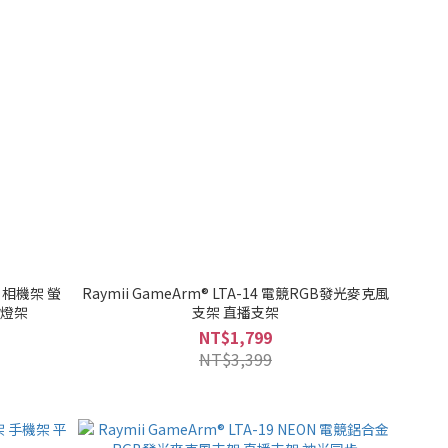
架 相機架 螢
Raymii GameArm® LTA-14 電競RGB發光麥克風
光燈架
支架 直播支架
NT$1,799
NT$3,399