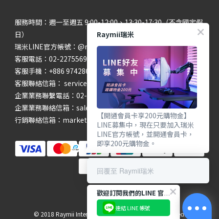
服務時間：週一至週五 9:00-12:00、13:30-17:30（不含國定假
Raymii瑞米
日）
瑞米LINE官方帳號：@raymii
客服電話：02-22755699 #201 #202
客服手機：+886 974286654
客服聯絡信箱： service@raymii.com
企業業務聯繫電話：02-22755699 #302
企業業務聯絡信箱：sales@raymii.com
【開通會員卡享200元購物金】
行銷聯絡信箱：marketing@raymii.com
LINE募集中，現在只要加入瑞米
LINE官方帳號，並開通會員卡，
即享200元購物金。
回覆至 Raymii瑞米
歡迎訂閱我們的LINE 官方帳號
連結 LINE 帳號
© 2018 Raymii International Limited. All Rights Reserved.