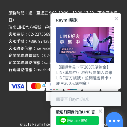
服務時間：週一至週五 9:00-12:00、13:30-17:30（不含國定假
Raymii瑞米
日）
瑞米LINE官方帳號：@raymii
客服電話：02-22755699 #201 #202
客服手機：+886 974286654
客服聯絡信箱： service@raymii.com
企業業務聯繫電話：02-22755699 #302
企業業務聯絡信箱：sales@raymii.com
【開通會員卡享200元購物金】
行銷聯絡信箱：marketing@raymii.com
LINE募集中，現在只要加入瑞米
LINE官方帳號，並開通會員卡，
即享200元購物金。
回覆至 Raymii瑞米
歡迎訂閱我們的LINE 官方帳號
連結 LINE 帳號
© 2018 Raymii International Limited. All Rights Reserved.