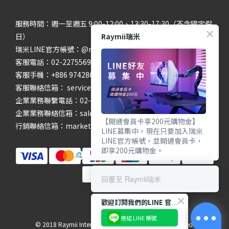
服務時間：週一至週五 9:00-12:00、13:30-17:30（不含國定假
Raymii瑞米
日）
瑞米LINE官方帳號：@raymii
客服電話：02-22755699 #201 #202
客服手機：+886 974286654
客服聯絡信箱： service@raymii.com
企業業務聯繫電話：02-22755699 #302
企業業務聯絡信箱：sales@raymii.com
【開通會員卡享200元購物金】
行銷聯絡信箱：marketing@raymii.com
LINE募集中，現在只要加入瑞米
LINE官方帳號，並開通會員卡，
即享200元購物金。
回覆至 Raymii瑞米
歡迎訂閱我們的LINE 官方帳號
連結 LINE 帳號
© 2018 Raymii International Limited. All Rights Reserved.