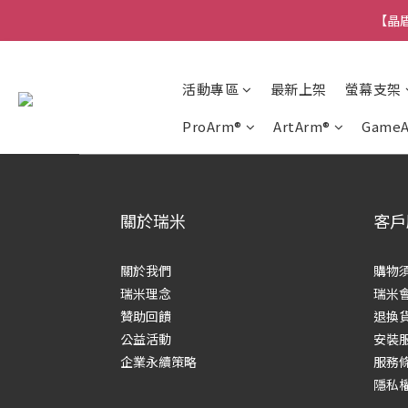
【晶盾
活動專區
最新上架
螢幕支架
ProArm®
ArtArm®
Game
關於瑞米
客戶
關於我們
購物
瑞米理念
瑞米
贊助回饋
退換
公益活動
安裝
企業永續策略
服務
隱私