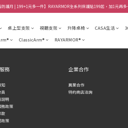
防護月 | 199+1元多一件】RAYARMOR全系列保護貼199起，加1元再
桌上型支架
視聽支架
升降桌椅
CASA生活
Arm®
ClassicArm®
RAYARMOR®
服務
企業合作
須知
異業合作
會員
特約商店洽詢
貨說明
服務政策
條款
權政策