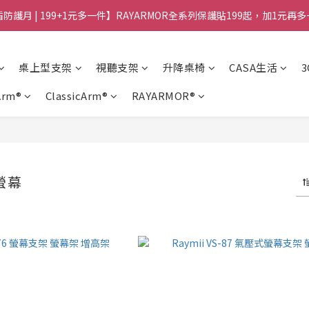
防護月 | 199+1元多一件】RAYARMOR全系列保護貼199起，加1元再
桌上型支架
視聽支架
升降桌椅
CASA生活
Arm®
ClassicArm®
RAYARMOR®
螢幕