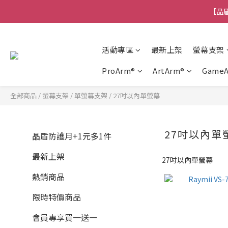
【晶盾
活動專區
最新上架
螢幕支架
ProArm®
ArtArm®
Game
全部商品
/
螢幕支架
/
單螢幕支架
/
27吋以內單螢幕
27吋以內單
晶盾防護月+1元多1件
最新上架
27吋以內單螢幕
熱銷商品
限時特價商品
會員專享買一送一