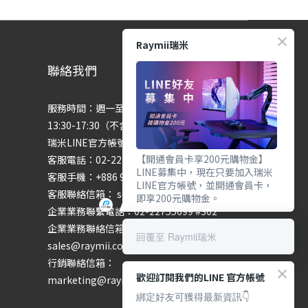
Raymii瑞米
聯絡我們
服務時間：週一至週五 9:00-12:00、
13:30-17:30（不含國定假日）
瑞米LINE官方帳號：@raymii
【開通會員卡享200元購物金】
客服電話：02-22755699 #201 #202
LINE募集中，現在只要加入瑞米
客服手機：+886 974286654
LINE官方帳號，並開通會員卡，
客服聯絡信箱： service@raymii.com
即享200元購物金。
企業業務聯繫電話：02-22755699 #302
企業業務聯絡信箱：
回覆至 Raymii瑞米
sales@raymii.com
行銷聯絡信箱：
歡迎訂閱我們的LINE 官方帳號
marketing@raymii.com
綁定好友可獲得最新資訊👇