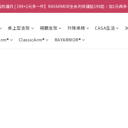
防護月 | 199+1元多一件】RAYARMOR全系列保護貼199起，加1元再
桌上型支架
視聽支架
升降桌椅
CASA生活
Arm®
ClassicArm®
RAYARMOR®