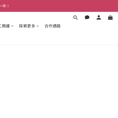
多一件！
3C周邊
探索更多
合作通路