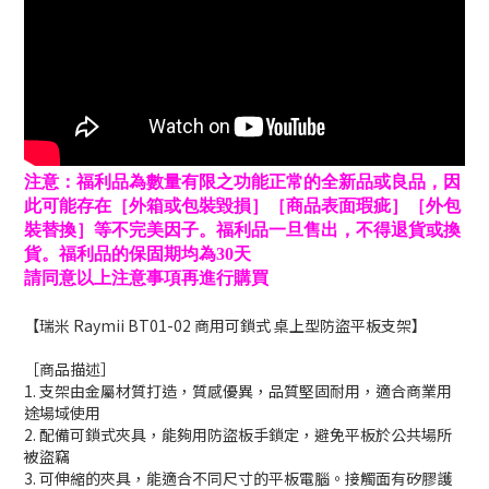
注意：福利品為數量有限之功能正常的全新品或良品，因
此可能存在［外箱或包裝毀損］［商品表面瑕疵］［外包
裝替換］等不完美因子。福利品一旦售出，不得退貨或換
貨。福利品的保固期均為30天
請同意以上注意事項再進行購買
【瑞米 Raymii BT01-02 商用可鎖式 桌上型防盜平板支架】
［商品描述］
1. 支架由金屬材質打造，質感優異，品質堅固耐用，適合商業用
途場域使用
2. 配備可鎖式夾具，能夠用防盜板手鎖定，避免平板於公共場所
被盜竊
3. 可伸縮的夾具，能適合不同尺寸的平板電腦。接觸面有矽膠護