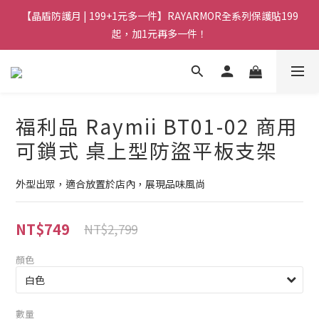
【晶盾防護月 | 199+1元多一件】RAYARMOR全系列保護貼199
起，加1元再多一件！
福利品 Raymii BT01-02 商用
可鎖式 桌上型防盜平板支架
外型出眾，適合放置於店內，展現品味風尚
NT$749
NT$2,799
顏色
數量