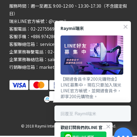
服務時間：週一至週五 9:00-12:00、13:30-17:30（不含國定假
日）
瑞米LINE官方帳號：@raymii
Raymii瑞米
客服電話：02-22755699 #201 #202
客服手機：+886 974286654
客服聯絡信箱： service@raymii.com
企業業務聯繫電話：02-22755699 #302
企業業務聯絡信箱：sales@raymii.com
行銷聯絡信箱：marketing@raymii.com
【開通會員卡享200元購物金】
LINE募集中，現在只要加入瑞米
LINE官方帳號，並開通會員卡，
即享200元購物金。
回覆至 Raymii瑞米
© 2018 Raymii International Limited. All Rights Reserved.
歡迎訂閱我們的LINE 官方帳號
連結 LINE 帳號