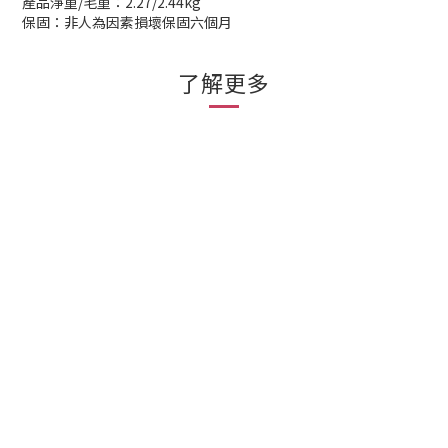
產品淨重/毛重：2.27/2.44kg
保固：非人為因素損壞保固六個月
了解更多