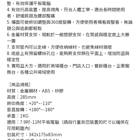
墊，有效保護平板電腦
4. 有效托高裝置，提高視角，符合人體工學，適合長時間使用
者，舒緩肩頸及腰部酸痛
5. 檯面可做俯仰調整與360度旋轉，方便使用者橫看與豎看，無論
辦公與追劇都輕鬆
6. 金屬材質支架，相較於一般塑膠支架，在質感與穩定度上大勝
一籌
7. 支架管內可以走線，方便收納線材，也避免線材損壞
8. 底座上有預留螺絲孔位，能夠將支架鎖在平面上，增加防盜與
穩定性
9. 實用且大方，適用於商場櫃台，門店入口，餐飲櫃台，企業服
務台，各種公共場域使用
［商品規格］
材質：金屬鋼材，ABS，矽膠
高度：285mm
俯仰角度：+20°~-110°
垂直旋轉：+180°~-180°
承重：1KG
適用：7.9吋-11吋平板電腦（請自行量測您裝置的尺寸以確保在
可用範圍內）
包裝尺寸：342x175x83mm