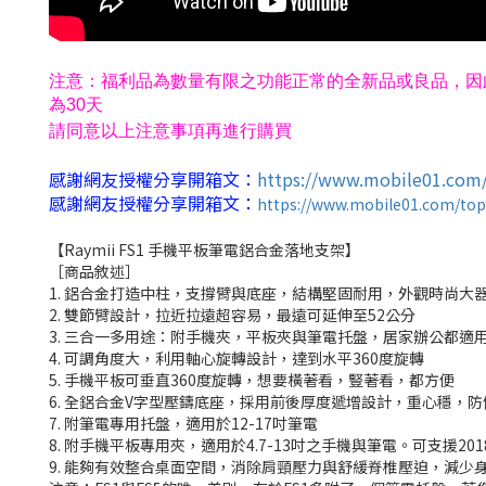
注意：福利品為數量有限之功能正常的全新品或良品，因
為30天
請同意以上注意事項再進行購買
感謝網友授權分享開箱文：
https://www.mobile01.com/
感謝網友授權分享開箱文：
https://www.mobile01.com/to
【Raymii FS1 手機平板筆電鋁合金落地支架】
［商品敘述］
1. 鋁合金打造中柱，支撐臂與底座，結構堅固耐用，外觀時尚大
2. 雙節臂設計，拉近拉遠超容易，最遠可延伸至52公分
3. 三合一多用途：附手機夾，平板夾與筆電托盤，居家辦公都適
4. 可調角度大，利用軸心旋轉設計，達到水平360度旋轉
5. 手機平板可垂直360度旋轉，想要橫著看，豎著看，都方便
6. 全鋁合金V字型壓鑄底座，採用前後厚度遞增設計，重心穩，防
7. 附筆電專用托盤，適用於12-17吋筆電
8. 附手機平板專用夾，適用於4.7-13吋之手機與筆電。可支援2018/2020
9. 能夠有效整合桌面空間，消除肩頸壓力與舒緩脊椎壓迫，減少