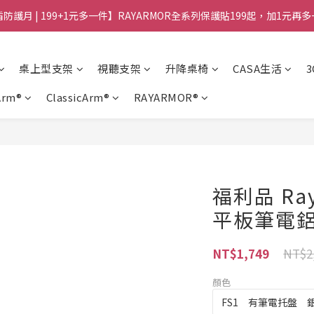
防護月 | 199+1元多一件】RAYARMOR全系列保護貼199起，加1元再
桌上型支架
視聽支架
升降桌椅
CASA生活
Arm®
ClassicArm®
RAYARMOR®
福利品 Ray
平板筆電
NT$2
NT$1,749
顏色