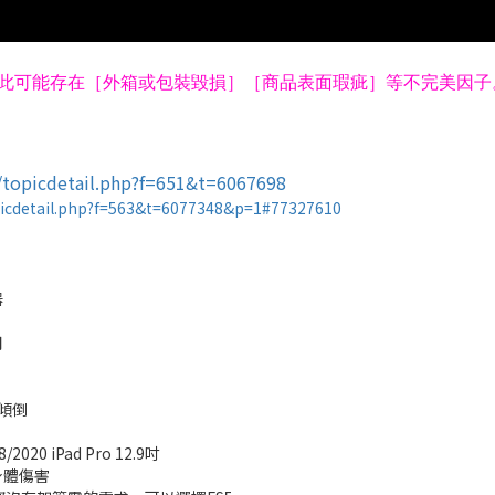
此可能存在［外箱或包裝毀損］［商品表面瑕疵］等不完美因子
topicdetail.php?f=651&t=6067698
picdetail.php?f=563&t=6077348&p=1#77327610
器
用
傾倒
 iPad Pro 12.9吋
身體傷害