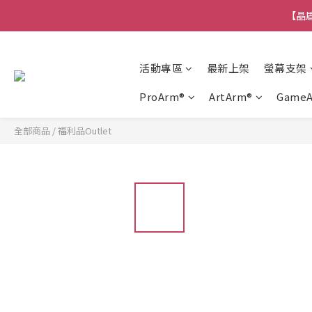
【晶盾
活動專區
最新上架
螢幕支架
ProArm®
ArtArm®
Game
全部商品
/
福利品Outlet