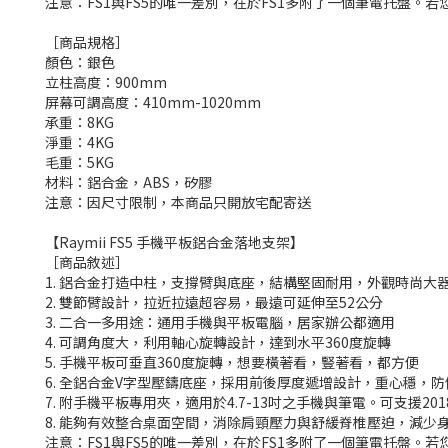
注意：FS1與FS5的唯一差別，在於FS1多附了一個筆電托盤。若
［商品規格］
顏色：銀色
立柱高度：900mm
屏幕可調高度：410mm-1020mm
承重：8KG
淨重：4KG
毛重：5KG
材料：鋁合金，ABS，矽膠
注意：因尺寸限制，本商品只開放宅配寄送
【Raymii FS5 手機平板鋁合金落地支架】
［商品敘述］
1. 鋁合金打造中柱，支撐臂與底座，結構堅固耐用，外觀時尚大
2. 雙節臂設計，拉近拉遠超容易，最遠可延伸至52公分
3. 二合一多用途：通用手機與平板電腦，居家辦公都適用
4. 可調角度大，利用軸心旋轉設計，達到水平360度旋轉
5. 手機平板可垂直360度旋轉，想要橫著看，豎著看，都方便
6. 全鋁合金V字型壓鑄底座，採用前後厚度遞增設計，重心穩，防
7. 附手機平板專用夾，適用於4.7-13吋之手機與筆電。可支援2018/2020
8. 能夠有效整合桌面空間，消除肩頸壓力與舒緩脊椎壓迫，減少
注意：FS1與FS5的唯一差別，在於FS1多附了一個筆電托盤。若