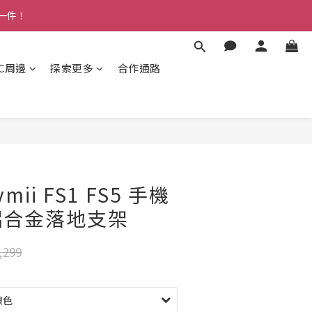
多一件！
3C周邊
探索更多
合作通路
mii FS1 FS5 手機
鋁合金落地支架
,299