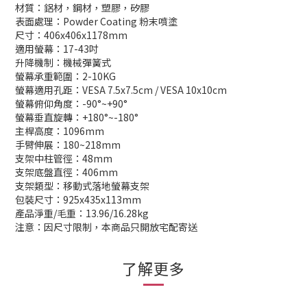
材質：鋁材，鋼材，塑膠，矽膠
表面處理：Powder Coating 粉末噴塗
尺寸：406x406x1178mm
適用螢幕：17-43吋
升降機制：機械彈簧式
螢幕承重範圍：2-10KG
螢幕適用孔距：VESA 7.5x7.5cm / VESA 10x10cm
螢幕俯仰角度：-90°~+90°
螢幕垂直旋轉：+180°~-180°
主桿高度：1096mm
手臂伸展：180~218mm
支架中柱管徑：48mm
支架底盤直徑：406mm
支架類型：移動式落地螢幕支架
包裝尺寸：925x435x113mm
產品淨重/毛重：13.96/16.28kg
注意：因尺寸限制，本商品只開放宅配寄送
了解更多