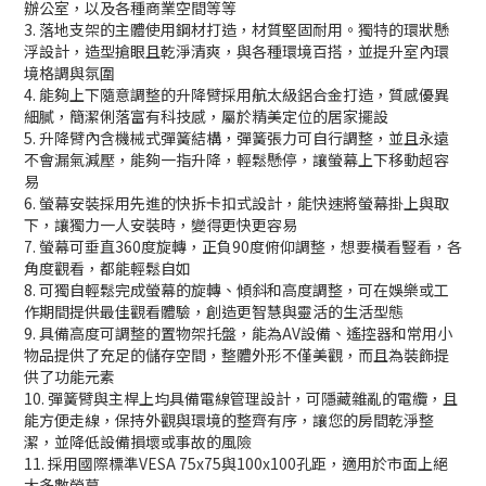
辦公室，以及各種商業空間等等
3. 落地支架的主體使用鋼材打造，材質堅固耐用。獨特的環狀懸
浮設計，造型搶眼且乾淨清爽，與各種環境百搭，並提升室內環
境格調與氛圍
4. 能夠上下隨意調整的升降臂採用航太級鋁合金打造，質感優異
細膩，簡潔俐落富有科技感，屬於精美定位的居家擺設
5. 升降臂內含機械式彈簧結構，彈簧張力可自行調整，並且永遠
不會漏氣減壓，能夠一指升降，輕鬆懸停，讓螢幕上下移動超容
易
6. 螢幕安裝採用先進的快拆卡扣式設計，能快速將螢幕掛上與取
下，讓獨力一人安裝時，變得更快更容易
7. 螢幕可垂直360度旋轉，正負90度俯仰調整，想要橫看豎看，各
角度觀看，都能輕鬆自如
8. 可獨自輕鬆完成螢幕的旋轉、傾斜和高度調整，可在娛樂或工
作期間提供最佳觀看體驗，創造更智慧與靈活的生活型態
9. 具備高度可調整的置物架托盤，能為AV設備、遙控器和常用小
物品提供了充足的儲存空間，整體外形不僅美觀，而且為裝飾提
供了功能元素
10. 彈簧臂與主桿上均具備電線管理設計，可隱藏雜亂的電纜，且
能方便走線，保持外觀與環境的整齊有序，讓您的房間乾淨整
潔，並降低設備損壞或事故的風險
11. 採用國際標準VESA 75x75與100x100孔距，適用於市面上絕
大多數螢幕