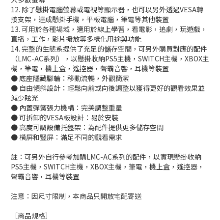
12. 除了懸掛電腦螢幕或電視等顯示器，也可以另外透過VESA轉
接支架，達成懸掛手機，平板電腦，筆電等其他裝置
13. 可用於各種場域，適用於線上學習，看電影，追劇，玩遊戲，
直播，工作，影片撥放等多樣化用途與功能
14. 完整的生態系提供了充足的儲存空間，可另外購買對應的配件
（LMC-AC系列），以懸掛收納PS5主機，SWITCH主機，XBOX主
機，筆電，機上盒，遙控器，聲霸音響，耳機等裝置
● 底座隱藏腳輪：移動流暢，外觀簡潔
● 自由傾斜設計：輕鬆向前或向後調整以獲得更好的觀看效果並
減少眩光
● 內置彈簧張力機構：完美調整重量
● 可拆卸的VESA板設計：易於安裝
● 高度可調設備托盤架：為配件提供更多儲存空間
● 橫屏和豎屏：滿足不同的觀看需求
註：可另外自行參考加購LMC-AC系列的配件，以實現懸掛收納
PS5主機，SWITCH主機，XBOX主機，筆電，機上盒，遙控器，
聲霸音響，耳機等裝置
注意：因尺寸限制，本商品只開放宅配寄送
［商品規格］