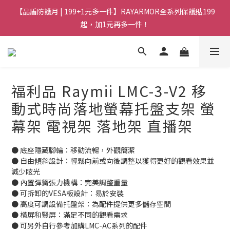
【晶盾防護月 | 199+1元多一件】RAYARMOR全系列保護貼199
起，加1元再多一件！
福利品 Raymii LMC-3-V2 移
動式時尚落地螢幕托盤支架 螢
幕架 電視架 落地架 直播架
● 底座隱藏腳輪：移動流暢，外觀簡潔
● 自由傾斜設計：輕鬆向前或向後調整以獲得更好的觀看效果並
減少眩光
● 內置彈簧張力機構：完美調整重量
● 可拆卸的VESA板設計：易於安裝
● 高度可調設備托盤架：為配件提供更多儲存空間
● 橫屏和豎屏：滿足不同的觀看需求
● 可另外自行參考加購LMC-AC系列的配件