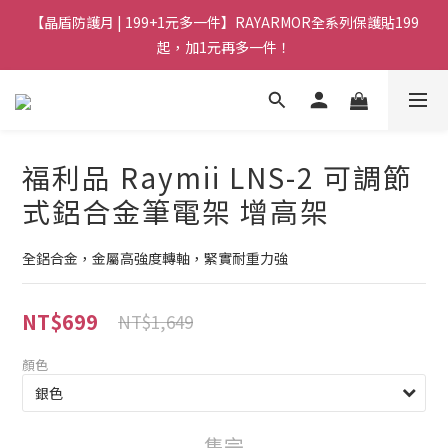
【晶盾防護月 | 199+1元多一件】RAYARMOR全系列保護貼199
起，加1元再多一件！
福利品 Raymii LNS-2 可調節
式鋁合金筆電架 增高架
全鋁合金，金屬高強度轉軸，緊實耐重力強
NT$699
NT$1,649
顏色
售完