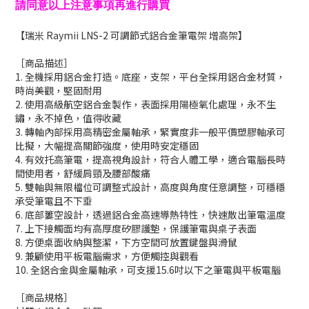
請同意以上注意事項再進行購買
【瑞米 Raymii LNS-2 可調節式鋁合金筆電架 增高架】
［商品描述］
1. 全機採用鋁合金打造。底座，支架，平台全採用鋁合金材質，
時尚美觀，堅固耐用
2. 使用高級航空鋁合金製作，表面採用陽極氧化處理，永不生
鏽，永不掉色，值得收藏
3. 轉軸內部採用高精密金屬軸承，緊實度非一般平價塑膠軸承可
比擬，大幅提高關節強度，使用時安定穩固
4. 有效托高筆電，提高視角設計，符合人體工學，適合電腦長時
間使用者，舒緩肩頸及腰部酸痛
5. 雙軸與無限檔位可調整式設計，高度與角度任意調整，可穩穩
承受筆電且不下垂
6. 底部簍空設計，透過鋁合金高速導熱特性，快速散出筆電溫度
7. 上下接觸面均有高厚度矽膠護墊，保護筆電與桌子表面
8. 方便桌面收納與整潔，下方空間可放置鍵盤與滑鼠
9. 兼顧使用平板電腦需求，方便觸控與觀看
10. 全鋁合金與金屬軸承，可支援15.6吋以下之筆電與平板電腦
［商品規格］