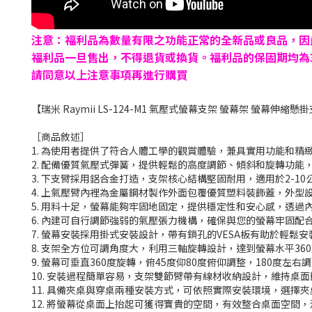
注意：福利品為數量有限之功能正常的全新品或良品，因
福利品一旦售出，不得退貨或換貨。福利品的保固期均為3
請同意以上注意事項再進行購買
【瑞米 Raymii LS-124-M1 氣壓式螢幕支架 螢幕架 螢幕伸縮懸
［商品敘述］
1. 為使用者提供了符合人體工學的觀賞體驗，兼具實用功能和精
2. 配備優質氣壓式彈簧，提供輕鬆的高度調節、傾斜和旋轉功
3. 下支臂採用鋁合金打造，支架核心結構堅固耐用，適用於2-10
4. 上氣壓臂內裡為金屬鋼材製作外面包覆優質塑料裝飾蓋，外
5. 用料十足，螢幕能夠牢固地固定，提供穩定性和安心感，透
6. 內建可自行調節強弱的氣壓張力機構，確保與您的螢幕牢固配
7. 螢幕安裝採用掛式安裝設計，帶有鎖孔的VESA板有助於輕
8. 支架全方位可調角度大，利用三軸旋轉設計，達到螢幕水平36
9. 螢幕可垂直360度旋轉，俯45度仰80度俯仰調整，180度
10. 安裝過程簡單容易，支架雙節臂帶有線材收納設計，維持桌
11. 具備夾桌與穿桌兩種安裝方式，可依照實際安裝環境，選擇
12. 將螢幕從桌面上抬起可獲得寶貴的空間，有效整合桌面空間