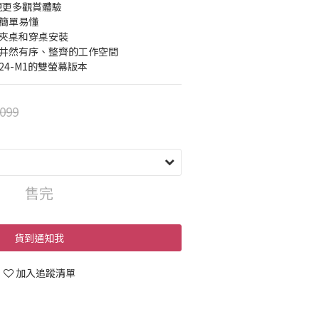
呈現更多觀賞體驗
裝簡單易懂
括夾桌和穿桌安裝
造井然有序、整齊的工作空間
-124-M1的雙螢幕版本
099
售完
貨到通知我
加入追蹤清單