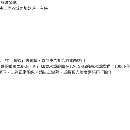
絕大多數螢幕
以使工作區域更加乾淨、有序
地」往「減號」方向轉，直到支架用起來順暢為止
的重量為9KG，則可購買承重範圍在12-15KG的高承重款式。100
壓下，此為正常現象。請掛上螢幕，或將張力強度調弱再行操作