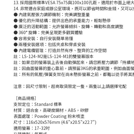
13. 採用國際標準VESA 75x75與100x100孔距，適用於市面上
14. 非常適合家庭或辦公室環境，既可以節省時間和金錢，又可
● 內建氣壓張力調節機制：完美調整重量
● 優化的升降結構：提供出色的承重能力，輕鬆懸停
● 廣泛的活動範圍：允許螢幕傾斜、旋轉、轉動和高度調整
● 360° 旋轉：完美呈現更多觀賞體驗
● 容易安裝：自行安裝簡單易懂
● 兩種安裝選項：包括夾桌和穿桌安裝
● 內建電纜管理：打造井然有序、整齊的工作空間
註：LS-124-M2是LS-124-M1的雙螢幕版本
註：如果您的螢幕裝上去後自動彈起來，請您將壓力調節「持續
註：因曲面螢幕的重心靠前，請預留3KG的承重範圍，例如曲面螢幕
註：所有的氣壓/彈簧支架在尚未懸掛螢幕之前，都難以徒手將其
注意：因尺寸限制，超商取貨限定一隻。兩隻以上請選擇宅配
［商品規格］
支架定位：Standard 標準
材質：鋁合金，高硬度鋼材，ABS，矽膠
表面處理：Powder Coating 粉末噴塗
尺寸：116x520x576mm (4.6"x20.5"x22.7")
適用螢幕：17-32吋