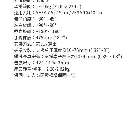
升降機制：氣壓式
承重範圍：1~10kg (2.2lbs~22lbs)
適用孔距：VESA 7.5x7.5cm / VESA 10x10cm
俯仰角度：+80°~-45°
左右旋轉：+90°~-90°
垂直旋轉：+180°~-180°
手臂伸展：475mm (18.7")
安裝方式：夾式 / 穿桌
夾桌安裝：支援桌子厚度為10~75mm (0.39"~3")
鑽孔穿桌安裝：支援桌子厚度為10~45mm (0.39"~1.8")
包裝尺寸：427x147x93mm
產品淨重/毛重：2.28/2.62kg
保固：非人為因素損壞保固一年