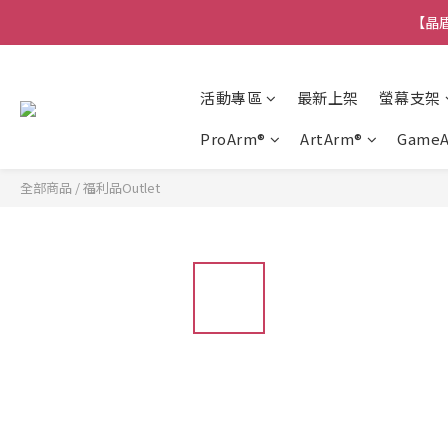
【晶盾
活動專區
最新上架
螢幕支架
ProArm®
ArtArm®
Game
全部商品
/
福利品Outlet