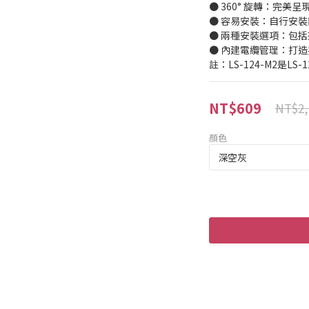
● 360° 旋轉：完美
● 容易安裝：自行安
● 兩種安裝選項：包
● 內建電纜管理：打
註：LS-124-M2是LS
NT$609
NT$2,
顏色