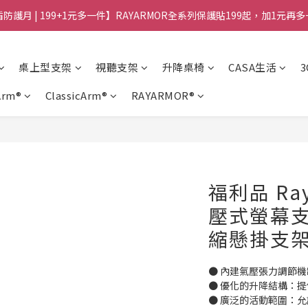
防護月 | 199+1元多一件】RAYARMOR全系列保護貼199起，加1元再
桌上型支架
視聽支架
升降桌椅
CASA生活
Arm®
ClassicArm®
RAYARMOR®
福利品 Raym
壓式螢幕支
縮懸掛支
● 內建氣壓張力調節
● 優化的升降結構：
● 廣泛的活動範圍：