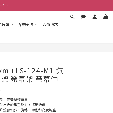
多一件！
3C周邊
探索更多
合作通路
ii LS-124-M1 氣
架 螢幕架 螢幕伸
架
機制：完美調整重量
提供出色的承重能力，輕鬆懸停
允許螢幕傾斜、旋轉、轉動和高度調整