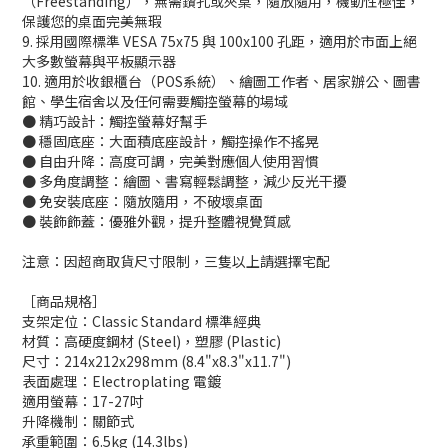
（Freestanding），無需鑽孔或夾桌，隨放隨用，機動性極佳，
保護您的桌面完美無瑕
9. 採用國際標準 VESA 75x75 與 100x100 孔距，適用於市面上絕
大多數螢幕與平板顯示器
10. 適用於收銀櫃台（POS系統）、繪圖工作者、居家辦公、圖書
館、學生宿舍以及任何需要觸控螢幕的場域
● 精巧設計：觸控螢幕好幫手
● 穩固底座：大面積底座設計，觸控操作不搖晃
● 自由升降：高度可調，完美對應個人使用習慣
● 多角度調整：繪圖、書寫輕鬆調整，減少反光干擾
● 免安裝底座：隨放隨用，不破壞桌面
● 裝飾飾蓋：優雅外觀，提升整體視覺質感
注意：因超商取貨尺寸限制，三隻以上請選擇宅配
［商品規格］
支架定位：Classic Standard 標準經典
材質：高硬度鋼材 (Steel)，塑膠 (Plastic)
尺寸：214x212x298mm (8.4"x8.3"x11.7")
表面處理：Electroplating 電鍍
適用螢幕：17-27吋
升降機制：關節式
承重範圍：6.5kg (14.3lbs)