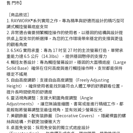
售 門市】
［商品敘述］
1. RAYWORK®系列實用之作，專為精準與舒適而設計的精巧型可
調式觸控螢幕底座支架
2. 非常適合需要頻繁觸控操作的使用者，以穩固的結構與設計提
供桌上型支架的新選擇，為您的工作環境帶來穩定的支撐與更佳
的觀看角度
3. 6.5KG 實用承重：專為 17 吋至 27 吋的主流螢幕打造，單臂承
重能力達 6.5 公斤（14.3lbs），提供穩固懸停的支撐力
4. 觸控友善設計：專為觸控螢幕設計，穩固的大面積底座（Large
Solid Base）確保在任何高度與進行觸控操作時，支架都能保持
穩定不搖晃
5. 自由高度調節：支援自由高度調整（Freely Adjusting
Height），確保使用者能找到最符合人體工學的舒適觀看位置，
提升長時間使用的舒適度
6. 靈活視角調整：支援大範圍角度調整（Angle
Adjustments），讓您無論是繪圖、書寫或是進行精細工作，都
能輕鬆將螢幕調整至最佳視角，並有效減少螢幕反光
7. 美觀飾蓋：配有裝飾蓋（Decorative Covers），隱藏裸露的螺
絲與結構，外觀更加優雅大方
8. 桌面免安裝：採用免安裝的獨立式底座設計