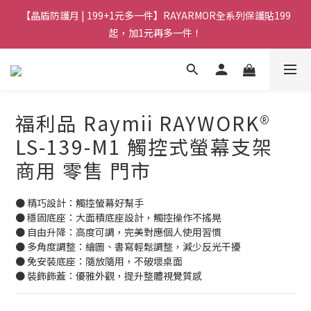
【晶盾防護月 | 199+1元多一件】RAYARMOR全系列保護貼199
起，加1元再多一件！
福利品 Raymii RAYWORK®
LS-139-M1 觸控式螢幕支架
商用 零售 門市
● 精巧設計：觸控螢幕好幫手
● 穩固底座：大面積底座設計，觸控操作不搖晃
● 自由升降：高度可調，完美對應個人使用習慣
● 多角度調整：繪圖、書寫輕鬆調整，減少反光干擾
● 免安裝底座：隨放隨用，不破壞桌面
● 裝飾飾蓋：優雅外觀，提升整體視覺質感