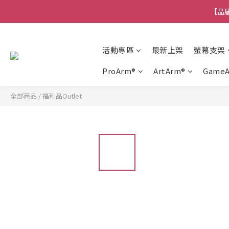
【晶盾
活動專區
最新上架
螢幕支架
ProArm®
ArtArm®
Game
全部商品
/
福利品Outlet