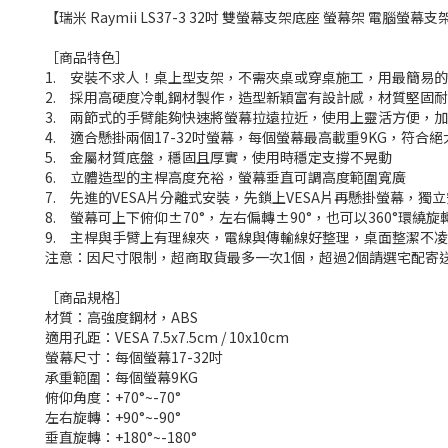
【瑞米 Raymii LS37-3 32吋 雙螢幕支架底座 螢幕架 電腦螢幕
［商品特色］
1. 安裝不求人！桌上型支架，不需夾桌或穿桌施工，用最簡易
2. 採用高硬度冷軋鋼材製作，造型新穎富有設計感，材質堅固
3. 兩節式的手臂能夠快速將螢幕拉遠拉近，使用上靈活方便，
4. 適合懸掛兩個17-32吋螢幕，每個螢幕最高載重9KG，符
5.
金屬材質底盤，穩固且厚實，使用時穩定支撐不晃動
6. 立體造型的
主桿高度充裕，螢幕垂直可調高度範圍寬廣
7. 先進的VESA片分離式安裝，先鎖上VESA片再懸掛螢幕，獨
8.
螢幕可上下俯仰±70°，左右偏轉
±90°，也可以360°環
9.
主桿與手臂上有理線夾，
電線與傳輸線好整理，桌面整潔不凌
注意：因尺寸限制，超商取貨最多一次1個，超過2個請選宅配寄
［商品規格］
材質：高強度鋼材，ABS
適用孔距：VESA 7.5x7.5cm / 10x10cm
螢幕尺寸：每個螢幕17-32吋
承重範圍：每個螢幕9KG
俯仰角度：+70°~-70°
左右旋轉：+90°~-90°
垂直旋轉：+180°~-180°