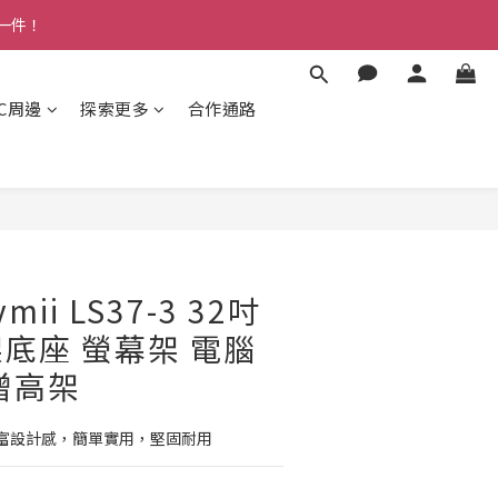
多一件！
3C周邊
探索更多
合作通路
ii LS37-3 32吋
底座 螢幕架 電腦
增高架
富設計感，簡單實用，堅固耐用