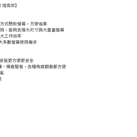
支架 增高架】
的方式懸掛螢幕，方便省事
耐用，能夠支撐大尺寸與大重量螢幕
加大工作效率
合絕大多數螢幕使用需求
立安裝更方便更安全
繞旋轉，橫看豎看，各種角度觀看都方便
亂
送