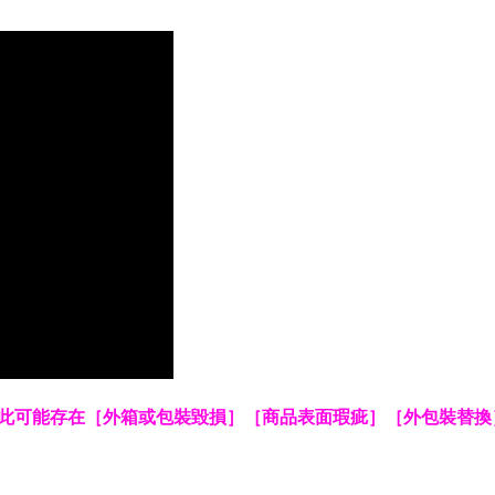
此可能存在［外箱或包裝毀損］［商品表面瑕疵］［外包裝替換