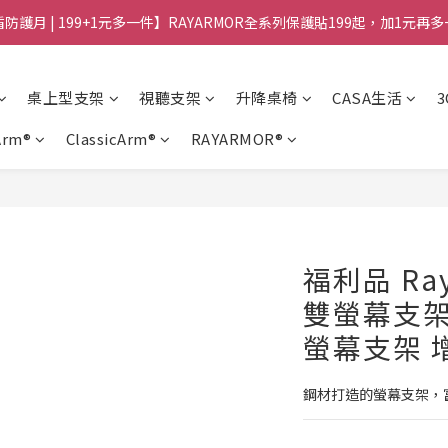
防護月 | 199+1元多一件】RAYARMOR全系列保護貼199起，加1元再
桌上型支架
視聽支架
升降桌椅
CASA生活
Arm®
ClassicArm®
RAYARMOR®
福利品 Raym
雙螢幕支架
螢幕支架 
鋼材打造的螢幕支架，