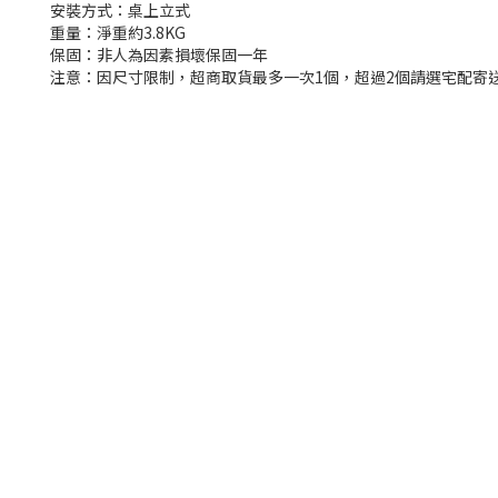
安裝方式：桌上立式
重量：淨重約3.8KG
保固：非人為因素損壞保固一年
注意：因尺寸限制，超商取貨最多一次1個，超過2個請選宅配寄