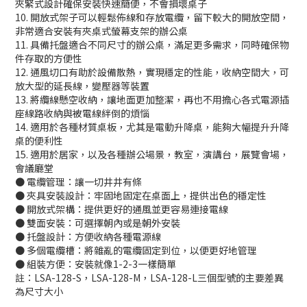
夾緊式設計確保安裝快速簡便，不會損壞桌子
10. 開放式架子可以輕鬆佈線和存放電纜，留下較大的開放空間，
非常適合安裝有夾桌式螢幕支架的辦公桌
11. 具備托盤適合不同尺寸的辦公桌，滿足更多需求，同時確保物
件存取的方便性
12. 通風切口有助於設備散熱，實現穩定的性能，收納空間大，可
放大型的延長線，變壓器等裝置
13. 將纜線懸空收納，讓地面更加整潔，再也不用擔心各式電源插
座線路收納與被電線絆倒的煩惱
14. 適用於各種材質桌板，尤其是電動升降桌，能夠大幅提升升降
桌的便利性
15. 適用於居家，以及各種辦公場景，教室，演講台，展覽會場，
會議廳堂
● 電纜管理：讓一切井井有條
● 夾具安裝設計：牢固地固定在桌面上，提供出色的穩定性
● 開放式架構：提供更好的通風並更容易連接電線
● 雙面安裝：可選擇朝內或是朝外安裝
● 托盤設計：方便收納各種電源線
● 多個電纜槽：將雜亂的電纜固定到位，以便更好地管理
● 組裝方便：安裝就像1-2-3一樣簡單
註：LSA-128-S，LSA-128-M，LSA-128-L三個型號的主要差異
為尺寸大小