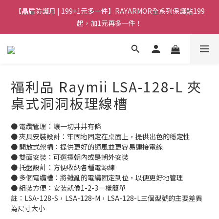
【晶盾防護月 | 199+1元多一件】RAYARMOR全系列保護貼199
起，加1元再多一件！
福利品 Raymii LSA-128-L 夾
桌式洞洞板理線槽
● 電纜管理：讓一切井井有條
● 夾具安裝設計：牢固地固定在桌面上，提供出色的穩定性
● 開放式架構：提供更好的通風並更容易連接電線
● 雙面安裝：可選擇朝內或是朝外安裝
● 托盤設計：方便收納各種電源線
● 多個電纜槽：將雜亂的電纜固定到位，以便更好地管理
● 組裝方便：安裝就像1-2-3一樣簡單
註：LSA-128-S，LSA-128-M，LSA-128-L三個型號的主要差異
為尺寸大小