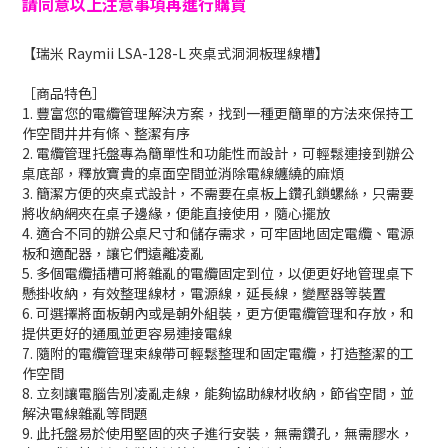
請同意以上注意事項再進行購買
【瑞米 Raymii LSA-128-L 夾桌式洞洞板理線槽】
［商品特色］
1. 豐富您的電纜管理解決方案，找到一種更簡單的方法來保持工
作空間井井有條、整潔有序
2. 電纜管理托盤專為簡單性和功能性而設計，可輕鬆連接到辦公
桌底部，釋放寶貴的桌面空間並消除電線纏繞的麻煩
3. 簡潔方便的夾桌式設計，不需要在桌板上鑽孔鎖螺絲，只需要
將收納網夾在桌子邊緣，便能直接使用，隨心擺放
4. 適合不同的辦公桌尺寸和儲存需求，可牢固地固定電纜、電源
板和適配器，讓它們遠離凌亂
5. 多個電纜插槽可將雜亂的電纜固定到位，以便更好地管理桌下
懸掛收納，有效整理線材，電源線，延長線，變壓器等裝置
6. 可選擇將面板朝內或是朝外組裝，更方便電纜管理和存放，和
提供更好的通風並更容易連接電線
7. 隨附的電纜管理束線帶可輕鬆整理和固定電纜，打造整潔的工
作空間
8. 立刻讓電腦告別凌亂走線，能夠協助線材收納，節省空間，並
解決電線雜亂等問題
9. 此托盤易於使用堅固的夾子進行安裝，無需鑽孔，無需膠水，