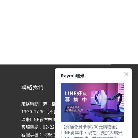
Raymii瑞米
聯絡我們
服務時間：週一至週五 9:00-12:00、
13:30-17:30（不含國定假日）
瑞米LINE官方帳號：@raymii
【開通會員卡享200元購物金】
客服電話：02-22755699 #201 #202
LINE募集中，現在只要加入瑞米
客服手機：+886 974286654