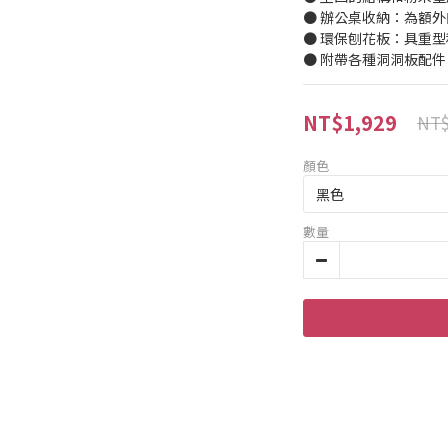
● 辦公桌收納：為額
● 環保刨花板：具重型和防
● 附帶各種洞洞板配件
NT$1,929
NT$
顏色
數量