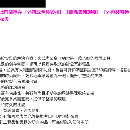
此可能存在［外箱或包裝毀損］［商品表面瑕疵］［外包裝替換
0天
且易於安裝的解決方案：夾式辦公桌收納架是一款巧妙的兩用工具
供充足的儲存空間，還可以輕鬆存取您的辦公室必需品
腦螢幕，並具有大範圍的調節功能，螢幕可俯仰調整與垂直360度旋轉，增強
系列的時尚設計，巧妙地與環境融為一體，提升了空間的美感
件的客製化佈置和保管
風格的理想融合
，是富有功能性，美觀時尚且多功能的周邊整理收納支架
釋放更多桌面空間，提供了整潔的環境
性和持久的性能
美，質感厚實，經久耐用
釘孔和防水表面允許使用者自行DIY規劃布置
品到工藝品和書籍的所有物品，可無縫融入任何空間