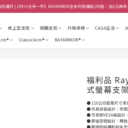
防護月 | 199+1元多一件】RAYARMOR全系列保護貼199起，加1元再
桌上型支架
視聽支架
升降桌椅
CASA生活
Arm®
ClassicArm®
RAYARMOR®
福利品 Ray
式螢幕支
● 110公分超寬尺寸
● 夾具安裝設計：牢
● 可拆卸VESA板設
● 節省空間設計：釋
● 堅固的結構和粉末