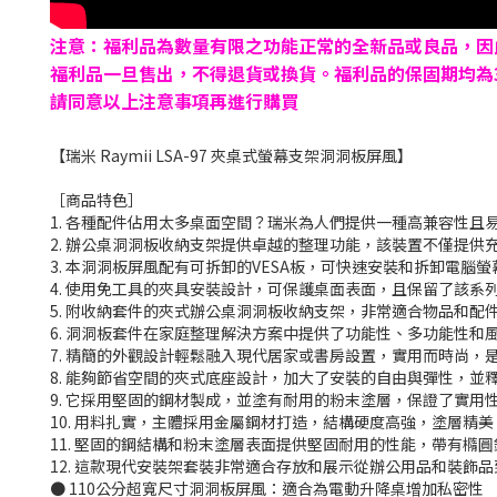
注意：福利品為數量有限之功能正常的全新品或良品，因
福利品一旦售出，不得退貨或換貨。福利品的保固期均為3
請同意以上注意事項再進行購買
【瑞米 Raymii LSA-97 夾桌式螢幕支架洞洞板屏風】
［商品特色］
1. 各種配件佔用太多桌面空間？瑞米為人們提供一種高兼容性
2. 辦公桌洞洞板收納支架提供卓越的整理功能，該裝置不僅提
3. 本洞洞板屏風配有可拆卸的VESA板，可快速安裝和拆卸電
4. 使用免工具的夾具安裝設計，可保護桌面表面，且保留了該
5. 附收納套件的夾式辦公桌洞洞板收納支架，非常適合物品和配
6. 洞洞板套件在家庭整理解決方案中提供了功能性、多功能性和
7. 精簡的外觀設計輕鬆融入現代居家或書房設置，實用而時尚
8. 能夠節省空間的夾式底座設計，加大了安裝的自由與彈性，並
9. 它採用堅固的鋼材製成，並塗有耐用的粉末塗層，保證了實用
10. 用料扎實，主體採用金屬鋼材打造，結構硬度高強，塗層精
11. 堅固的鋼結構和粉末塗層表面提供堅固耐用的性能，帶有橢圓
12. 這款現代安裝架套裝非常適合存放和展示從辦公用品和裝飾
● 110公分超寬尺寸洞洞板屏風：適合為電動升降桌增加私密性