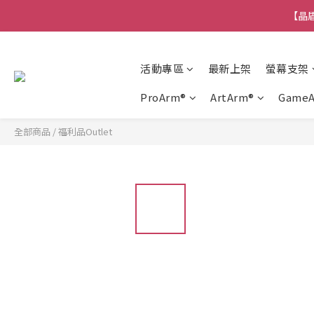
【晶盾
活動專區
最新上架
螢幕支架
ProArm®
ArtArm®
Game
全部商品
/
福利品Outlet