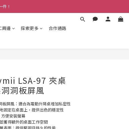
多一件！
3C周邊
探索更多
合作通路
mii LSA-97 夾桌
架洞洞板屏風
洞洞板屏風：適合為電動升降桌增加私密性
固地固定在桌面上，提供出色的穩定性
計：方便安裝螢幕
放並獲得額外的桌面工作空間
塗層表面：提供堅固且持久的性能