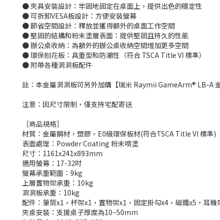
● 夾具安裝設計：牢固地固定在桌面上，提供出色的穩定性
● 可拆卸VESA板設計：方便安裝螢幕
● 節省空間設計：釋放並獲得額外的桌面工作空間
● 堅固的結構和粉末塗層表面：提供堅固且持久的性能
● 辦公桌收納：為額外的辦公桌收納空間增加更多空間
● 環保刨花板：具重型和防潮性（符合 TSCA Title VI 標準）
● 附帶各種洞洞板配件
註：本金屬洞洞板可另外加購【瑞米 Raymii GameArm® LB-
注意：因尺寸限制，僅支持宅配寄送
［商品規格］
材質：金屬鋼材，塑膠，E0級環保板材(符合TSCA Title VI 標準)
表面處理：Powder Coating 粉末噴塗
尺寸：1161x241x893mm
適用螢幕：17-32吋
螢幕承重範圍：9kg
上層置物架承重：10kg
洞洞板承重：10kg
配件：筆筒x1，杯架x1，置物架x1，固定掛勾x4，磁鐵x5，耳機架
夾桌安裝：支援桌子厚度為10~50mm