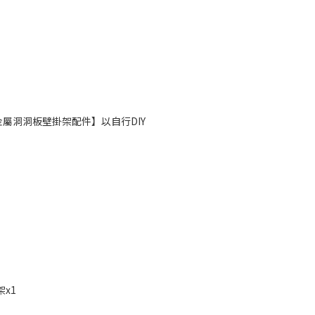
A 金屬洞洞板壁掛架配件】以自行DIY
x1