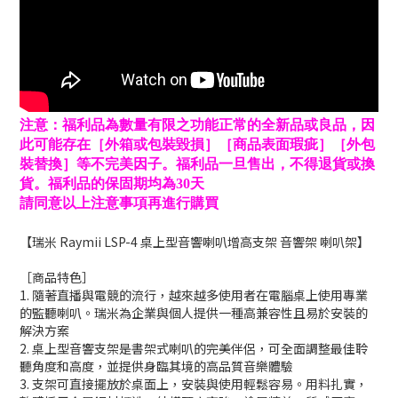
注意：福利品為數量有限之功能正常的全新品或良品，因
此可能存在［外箱或包裝毀損］［商品表面瑕疵］［外包
裝替換］等不完美因子。福利品一旦售出，不得退貨或換
貨。福利品的保固期均為30天
請同意以上注意事項再進行購買
【瑞米 Raymii LSP-4 桌上型音響喇叭增高支架 音響架 喇叭架】
［商品特色］
1. 隨著直播與電競的流行，越來越多使用者在電腦桌上使用專業
的監聽喇叭。瑞米為企業與個人提供一種高兼容性且易於安裝的
解決方案
2. 桌上型音響支架是書架式喇叭的完美伴侶，可全面調整最佳聆
聽角度和高度，並提供身臨其境的高品質音樂體驗
3. 支架可直接擺放於桌面上，安裝與使用輕鬆容易。用料扎實，