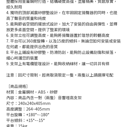
整體採用金屬鋼材打造，結構硬度高強，塗層精美，質感厚實，
經久耐用
4. 獨特的頂部減震矽膠墊設計，在牢固固定揚聲器的同時，也提
高了聲音的質量和純度
5. 能夠節省空間的擺放式設計，加大了安裝的自由與彈性，並釋
放更多桌面空間，提供了整潔的環境
6. 支架立柱可調整高度，能夠將揚聲器置於理想的聆聽高度
7. 平台可以360度旋轉，以及15度的傾斜，無論您如何安裝或安裝
在何處，都能提供出色的音質
8. 平台上鋪設有矽膠墊，防滑防刮，能夠防止設備刮傷和掉落，
細心呵護您的裝置
9. 支架上有電纜管理設計，能夠收納線材，讓一切井井有條
注意：因尺寸限制，超商取貨限定一隻。兩隻以上請選擇宅配
［商品規格］
材質：金屬鋼材，ABS，矽膠
內容：商品內含一對（兩隻）音響增高支架
尺寸：240x240x405mm
高度調整：264~405mm
平台旋轉：+180°~-180°
平台傾斜：+15°~-15°
承重：15kg