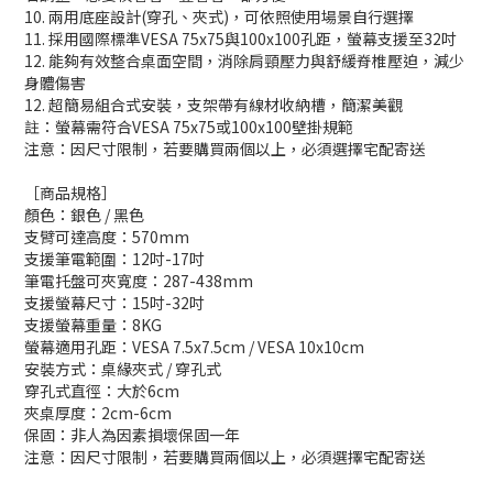
10. 兩用底座設計(穿孔、夾式)，可依照使用場景自行選擇
11. 採用國際標準VESA 75x75與100x100孔距，螢幕支援至32吋
12. 能夠有效整合桌面空間，消除肩頸壓力與舒緩脊椎壓迫，減少
身體傷害
12. 超簡易組合式安裝，支架帶有線材收納槽，簡潔美觀
註：螢幕需符合VESA 75x75或100x100壁掛規範
注意：因尺寸限制，若要購買兩個以上，必須選擇宅配寄送
［商品規格］
顏色：銀色 / 黑色
支臂可達高度：570mm
支援筆電範圍：12吋-17吋
筆電托盤可夾寬度：287-438mm
支援螢幕尺寸：15吋-32吋
支援螢幕重量：8KG
螢幕適用孔距：VESA 7.5x7.5cm / VESA 10x10cm
安裝方式：桌緣夾式 / 穿孔式
穿孔式直徑：大於6cm
夾桌厚度：2cm-6cm
保固：非人為因素損壞保固一年
注意：因尺寸限制，若要購買兩個以上，必須選擇宅配寄送