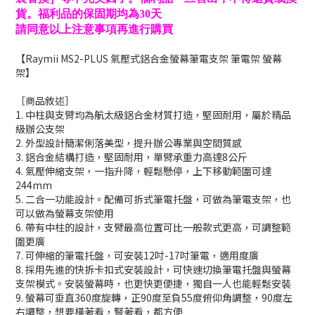
貨。福利品的保固期均為30天
請同意以上注意事項再進行購買
【Raymii MS2-PLUS 氣壓式鋁合金螢幕筆電支架 筆電架 螢幕
架】
［商品敘述］
1. 中柱與支臂均為航太級鋁合金材質打造，堅固耐用，屬於精品
級辦公支架
2. 外型設計簡潔俐落美型，提升辦公專業與空間質感
3. 鋁合金結構打造，堅固耐用，單臂承重力高達8公斤
4. 氣壓伸縮支架，一指升降，輕鬆懸停，上下移動範圍可達
244mm
5. 二合一功能設計。配備可拆式筆電托盤，可做為筆電支架，也
可以做為螢幕支架使用
6. 帶有中柱的設計，支臂最高位置可比一般款式更高，可調整範
圍更廣
7. 可伸縮的筆電托盤，可安裝12吋-17吋筆電，適用度廣
8. 採用先進的快拆卡扣式安裝設計，可快速切換筆電托盤與螢幕
支架模式。安裝螢幕時，也更快更便捷，獨自一人也能輕鬆安裝
9. 螢幕可垂直360度旋轉，正90度至負55度俯仰角調整，90度左
右調整，想要橫著看，豎著看，都方便