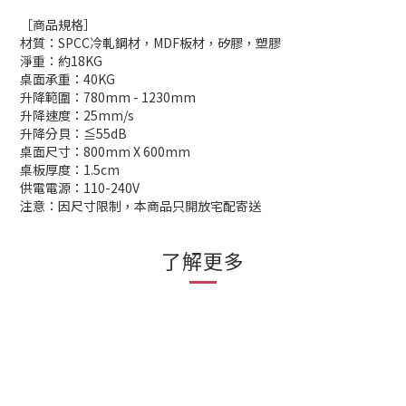
［商品規格］
材質：SPCC冷軋鋼材，MDF板材，矽膠，塑膠
淨重：約18KG
桌面承重：40KG
升降範圍：780mm - 1230mm
升降速度：25mm/s
升降分貝：≦55dB
桌面尺寸：800mm X 600mm
桌板厚度：1.5cm
供電電源：110-240V
注意：因尺寸限制，本商品只開放宅配寄送
了解更多