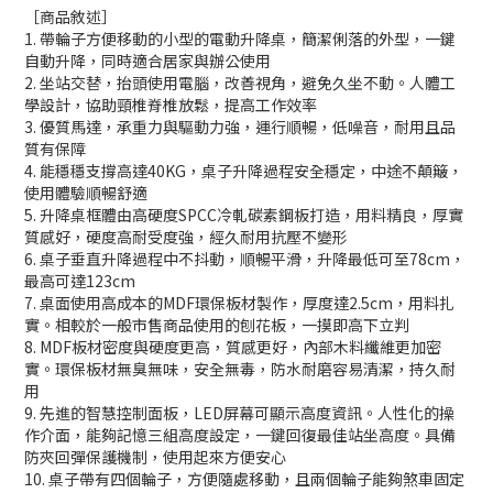
［商品敘述］
1. 帶輪子方便移動的小型的電動升降桌，簡潔俐落的外型，一鍵
自動升降，同時適合居家與辦公使用
2. 坐站交替，抬頭使用電腦，改善視角，避免久坐不動。人體工
學設計，協助頸椎脊椎放鬆，提高工作效率
3. 優質馬達，承重力與驅動力強，運行順暢，低噪音，耐用且品
質有保障
4. 能穩穩支撐高達40KG，桌子升降過程安全穩定，中途不顛簸，
使用體驗順暢舒適
5. 升降桌框體由高硬度SPCC冷軋碳素鋼板打造，用料精良，厚實
質感好，硬度高耐受度強，經久耐用抗壓不變形
6. 桌子垂直升降過程中不抖動，順暢平滑，升降最低可至78cm，
最高可達123cm
7. 桌面使用高成本的MDF環保板材製作，厚度達2.5cm，用料扎
實。相較於一般市售商品使用的刨花板，一摸即高下立判
8. MDF板材密度與硬度更高，質感更好，內部木料纖維更加密
實。環保板材無臭無味，安全無毒，防水耐磨容易清潔，持久耐
用
9. 先進的智慧控制面板，LED屏幕可顯示高度資訊。人性化的操
作介面，能夠記憶三組高度設定，一鍵回復最佳站坐高度。具備
防夾回彈保護機制，使用起來方便安心
10. 桌子帶有四個輪子，方便隨處移動，且兩個輪子能夠煞車固定