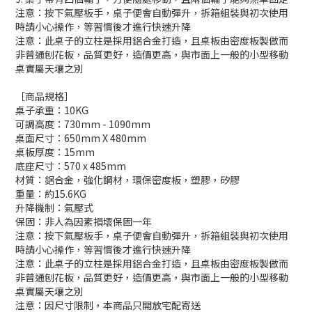
注意：按下氣壓板手，桌子便會自動彈升，拆箱組裝與初次使用
時請小心操作，等習慣後才進行快速升降
注意：此桌子的立柱是採用鋁合金打造，且桌板由密度板製做而
非普通刨花板，品質更好，造價更高，與市面上一般的小型移動
桌實屬天壤之別
［商品規格］
桌子承重：10KG
可調高度：730mm - 1090mm
桌面尺寸：650mm X 480mm
桌板厚度：15mm
底座尺寸：570 x 485mm
材質：鋁合金，強化鋼材，環保密度板，塑膠，矽膠
重量：約15.6KG
升降機制：氣壓式
保固：非人為因素損壞保固一年
注意：按下氣壓板手，桌子便會自動彈升，拆箱組裝與初次使用
時請小心操作，等習慣後才進行快速升降
注意：此桌子的立柱是採用鋁合金打造，且桌板由密度板製做而
非普通刨花板，品質更好，造價更高，與市面上一般的小型移動
桌實屬天壤之別
注意：因尺寸限制，本商品只開放宅配寄送