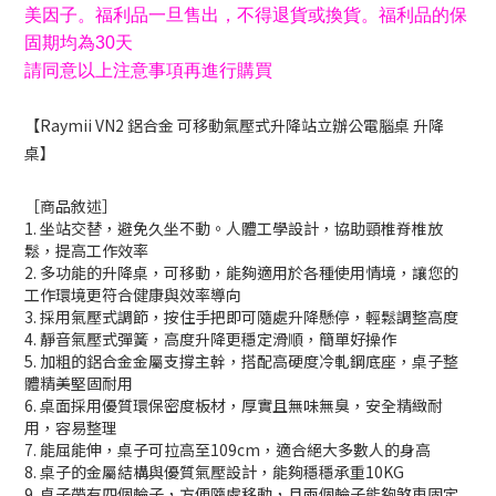
美因子。福利品一旦售出，不得退貨或換貨。福利品的保
固期均為30天
請同意以上注意事項再進行購買
【Raymii VN2 鋁合金 可移動氣壓式升降站立辦公電腦桌 升降
桌】
［商品敘述］
1. 坐站交替，避免久坐不動。人體工學設計，協助頸椎脊椎放
鬆，提高工作效率
2. 多功能的升降桌，可移動，能夠適用於各種使用情境，讓您的
工作環境更符合健康與效率導向
3. 採用氣壓式調節，按住手把即
可隨處升降懸停，輕鬆調整高度
4. 靜音氣壓式彈簧，高度升降更穩定滑順，簡單好操作
5. 加粗的鋁合金金屬支撐主幹，搭配高硬度冷軋鋼底座，桌子整
體
精美堅固耐用
6. 桌面採用優質環保密度板材，厚實且無味無臭，安全精緻耐
用，容易整理
7. 能屈能伸，桌子可拉高至109cm，適合絕大多數人的身高
8. 桌子的金屬結構與優質氣壓設計，能夠穩穩承重10KG
9. 桌子帶有四個輪子，方便隨處移動，且兩個輪子能夠煞車固定