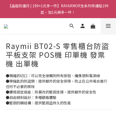
【晶盾防護月 | 199+1元多一件】RAYARMOR全系列保護貼199
起，加1元再多一件！
Raymii BT02-S 零售櫃台防盜
平板支架 POS機 印單機 發票
機 出單機
●精確的切口：可以完全接觸到所有按鈕、攝像頭和電源線
●帶鑰匙的防盜鎖：提供額外的安全保障，防止在公共場合進行
任何不必要的移除
●螺栓固定底座：防篡改的堅固支撐，提供額外的安全性
●自由傾斜設計：多種觀看體驗
●堅固的鋼結構：提供堅固且持久的性能