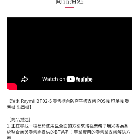
商品描述
【瑞米 Raymii BT02-S 零售櫃台防盜平板支架 POS機 印單機 發
票機 出單機】
［商品描述］
1. 正在尋找一種易於使用且全面的方案來增強業務？瑞米專為系
統整合商與零售商提供的BT系列：專業實用的零售業支架解決方
案