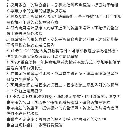
2. 採用多合一的整合設計，是尋求改善客戶體驗、提高效率和樹
立專業形象的企業的理想解決方案
3. 專為基於平板電腦的POS系統而設計，是大多數7.9”-11”平板
電腦和打印機的安裝解決方案
4. 符合商用設計思維，支架可上鎖的防盜鎖設計，可確保安全並
防止設備被意外移除
5. 簡單快速的組裝方式，安裝平板電腦直覺又容易，輕鬆就能將
平板電腦安裝於支架框體內
6. +145°~-20°的超大角度翻轉設計，可讓平板電腦做為櫃員機，
也能夠翻轉切換為消費者自助閱覽點單機
7. 可90°垂直旋轉，能夠實現豎看與橫看擺設方式，增加平板使用
靈活度與不減便利性
8. 底座可放置發票打印機，並具有走線孔位，讓桌面環境整潔並
顯得更加專業俐落
9. 可用螺絲將支架固定於桌面上，固定後鋪上產品內附的矽膠墊
片，外觀上毫無痕跡
10. 支架底下具備矽膠腳墊，既能穩定擺放，也可以避免刮傷桌面
●精確的切口：可以完全接觸到所有按鈕、攝像頭和電源線
●帶鑰匙的防盜鎖：提供額外的安全保障，防止在公共場合進行
任何不必要的移除
●螺栓固定底座：防篡改的堅固支撐，提供額外的安全性
●自由傾斜設計：多種觀看體驗