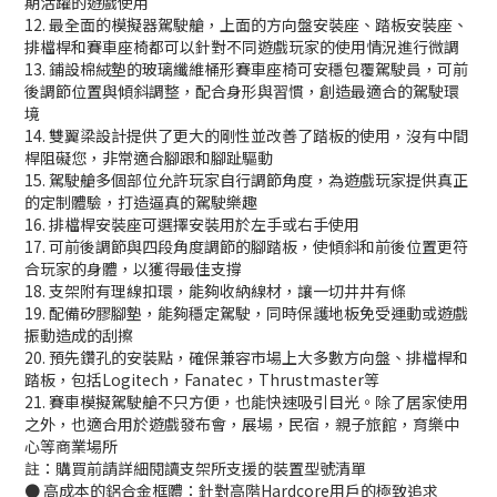
期活躍的遊戲使用
12. 最全面的模擬器駕駛艙，上面的方向盤安裝座、踏板安裝座、
排檔桿和賽車座椅都可以針對不同遊戲玩家的使用情況進行微調
13. 鋪設棉絨墊的玻璃纖維桶形賽車座椅可安穩包覆駕駛員，可前
後調節位置與傾斜調整，配合身形與習慣，創造最適合的駕駛環
境
14. 雙翼梁設計提供了更大的剛性並改善了踏板的使用，沒有中間
桿阻礙您，非常適合腳跟和腳趾驅動
15. 駕駛艙多個部位允許玩家自行調節角度，為遊戲玩家提供真正
的定制體驗，打造逼真的駕駛樂趣
16. 排檔桿安裝座可選擇安裝用於左手或右手使用
17. 可前後調節與四段角度調節的腳踏板，使傾斜和前後位置更符
合玩家的身體，以獲得最佳支撐
18. 支架附有理線扣環，能夠收納線材，讓一切井井有條
19. 配備矽膠腳墊，能夠穩定駕駛，同時保護地板免受運動或遊戲
振動造成的刮擦
20. 預先鑽孔的安裝點，確保兼容市場上大多數方向盤、排檔桿和
踏板，包括Logitech，Fanatec，Thrustmaster等
21. 賽車模擬駕駛艙不只方便，也能快速吸引目光。除了居家使用
之外，也適合用於遊戲發布會，展場，民宿，親子旅館，育樂中
心等商業場所
註：購買前請詳細閱讀支架所支援的裝置型號清單
● 高成本的鋁合金框體：針對高階Hardcore用戶的極致追求