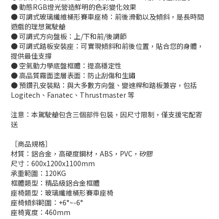
● 動態RGB燈光營造鮮明的色彩變化效果
● 可調式玻璃纖維桶形賽車座椅：前後滑動以及傾斜，是長時間
遊戲的理想駕駛艙
● 可調式方向盤板：上/下和前/後調節
● 可調式踏板安裝座：可實現傾斜和前後位置，貼合您的身體，
提供最佳支撐
● 空氣動力學底盤框體：提高穩定性
● 高品質霧面塗層表面：防止刮傷和生鏽
● 預鑽孔安裝點：與大多數方向盤、變速桿和踏板兼容，包括
Logitech、Fanatec、Thrustmaster 等
注意：本駕駛艙包含三個部件包裝，因尺寸限制，僅支援宅配寄
送
［商品規格］
材質：鋁合金，高硬度鋼材，ABS，PVC，矽膠
尺寸：600x1200x1100mm
承重範圍：120KG
框體類型：精品級鋁合金框體
座椅類型：玻璃纖維桶形賽車座椅
座椅傾斜範圍：+6°~-6°
座椅寬度：460mm