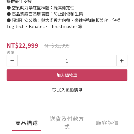
提供最佳支撐
● 空氣動力學底盤框體：提高穩定性
● 高品質霧面塗層表面：防止刮傷和生鏽
● 預鑽孔安裝點：與大多數方向盤、變速桿和踏板兼容，包括 
Logitech、Fanatec、Thrustmaster 等
NT$22,999
NT$32,999
數量
加入購物車
加入追蹤清單
送貨及付款方
商品描述
顧客評價
式