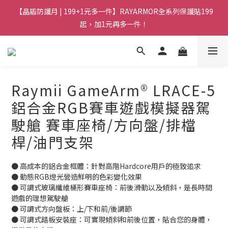
【晶盾防護月 | 199+1元多一件】RAYARMOR全系列保護貼199
起，加1元再多一件！
Raymii GameArm® LRACE-5
鋁合金RGB賽車遊戲模擬器駕
駛艙 賽車座椅/方向盤/排檔
桿/油門支架
● 高成本的鋁合金框體：針對高階Hardcore用戶的極致追求
● 動態RGB燈光營造鮮明的色彩變化效果
● 可調式玻璃纖維桶形賽車座椅：前後滑動以及傾斜，是長時間
遊戲的理想駕駛艙
● 可調式方向盤板：上/下和前/後調節
● 可調式踏板安裝座：可實現傾斜和前後位置，貼合您的身體，