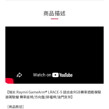
商品描述
【瑞米 Raymii GameArm® LRACE-5 鋁合金RGB賽車遊戲模擬
器駕駛艙 賽車座椅/方向盤/排檔桿/油門支架】
［商品敘述］