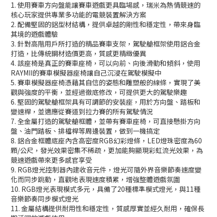
1. 使用賽車方向盤能讓賽車遊戲更具臨場感，瑞米為熱情競速的
核心玩家提供專業多功能的電競裝置解決方案
2. 配備堅固的鋁型材結構，提供卓越的剛性和穩定性，帶來身臨
其境的遊戲體驗
3. 針對高階用戶所打造的精品賽車支架，駕駛艙框架使用鋁合金
打造，比傳統鋼材造價更高，質感更精緻優異
4. 該座椅是真正的賽車座椅，可以向前、向後滑動和傾斜，使用
RAYMII的賽車模擬器座椅讓自己沉浸在駕駛模擬中
5. 賽車模擬器座椅憑藉其自信的姿態和雕塑般的線條，實現了美
觀與強度的平衡，並經過徹底修改，可提供更大的駕駛樂趣
6. 堅固的駕駛艙框架具有可調節的安裝座，用於方向盤、踏板和
變速桿，並適應從賽道到拉力賽的所有駕駛情況
7. 全金屬打造的駕駛艙框體，並帶有賽車座椅，可直接懸掛方向
盤、油門踏板、排檔桿等周邊裝置，做到一機搞定
8. 鋁合金框體底座內含高密度RGB幻彩燈條，LED燈珠密度為60
顆/公尺，發光效果密集不稀疏，更加能夠顯現彩虹流光效果，為
競速遊戲帶來更多感官享受
9. RGB燈光控制器內建收音元件，燈光可隨外界音樂節奏速度變
化而同步跳動，直觀地表現速度積累，增強整體遊戲氛圍
10. RGB燈光表現模式多元，具備了20種標準模式燈光，與11種
音樂節奏同步模式燈光
11. 金屬結構提供耐用性和穩定性，質感厚實並經久耐用，確保長