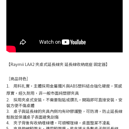
【Raymii LAA2 夾桌式延長線夾 延長線收納底座 固定器】
［商品特色］
1. 用料扎實，主體採用金屬鐵片與ABS塑料結合強化硬度，質感
厚實，經久耐用，非一般市面純塑膠夾具
2. 採用夾桌式安裝，不需要黏貼或鑽孔，開箱即可直接安裝，安
裝方便不傷桌體
3. 桌子與延長線的夾具內側均有矽膠護墊，可防滑，防止延長線
鬆脫並保護桌子表面避免刮傷
4. 夾子背後有收納埋線槽，可順暢理線，桌面整潔不凌亂
5. 夾具伸縮範圍大，適用範圍廣，能支援大多數桌子與延長線