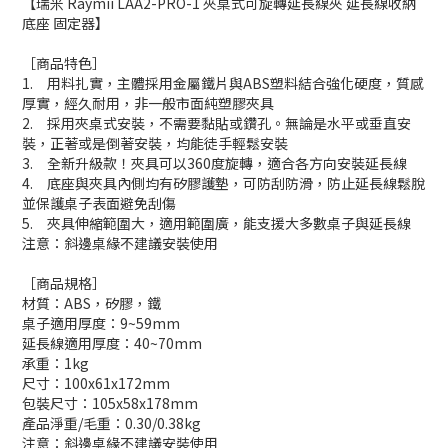
【瑞米 Raymii LAA2-PRO-1 夾桌式可旋轉延長線夾 延長線收納
底座 固定器】
［商品特色］
1. 用料扎實，主體採用金屬鐵片與ABS塑料結合強化硬度，質感
厚實，經久耐用，非一般市面純塑膠夾具
2. 採用夾桌式安裝，不需要黏貼或鑽孔。無論是水平或垂直安
裝，正著或是倒著安裝，均能徒手輕鬆安裝
3. 全新升級款！夾具可以360度旋轉，適合各方向安裝延長線
4. 底座與夾具內側均有矽膠護墊，可防刮防滑，防止延長線鬆脫
並保護桌子表面避免刮傷
5. 夾具伸縮範圍大，適用範圍廣，能支援大多數桌子與延長線
注意：斜邊桌緣不建議安裝使用
［商品規格］
材質：ABS，矽膠，鐵
桌子適用厚度：9~59mm
延長線適用厚度：40~70mm
承重：1kg
尺寸：100x61x172mm
包裝尺寸：105x58x178mm
產品淨重/毛重：0.30/0.38kg
注意：斜邊桌緣不建議安裝使用