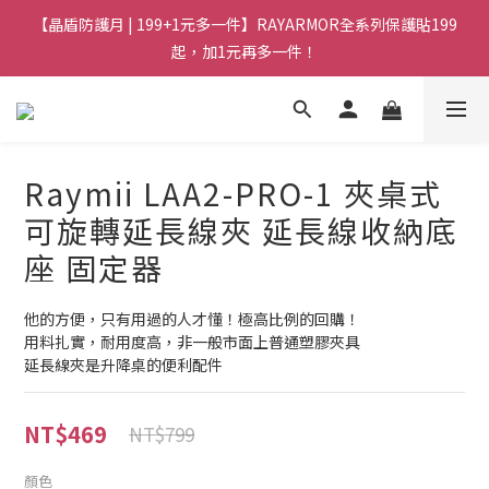
【晶盾防護月 | 199+1元多一件】RAYARMOR全系列保護貼199
起，加1元再多一件！
Raymii LAA2-PRO-1 夾桌式
可旋轉延長線夾 延長線收納底
座 固定器
他的方便，只有用過的人才懂！極高比例的回購！
用料扎實，耐用度高，非一般市面上普通塑膠夾具
延長線夾是升降桌的便利配件
NT$469
NT$799
顏色