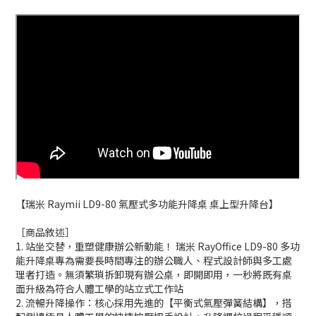
【瑞米 Raymii LD9-80 氣壓式多功能升降桌 桌上型升降台】
［商品敘述］
1. 站坐交替，重塑健康辦公新動能！ 瑞米 RayOffice LD9-80 多功
能升降桌專為需要長時間專注的辦公職人、程式設計師與多工處
理者打造。無須繁瑣拆卸現有辦公桌，即開即用，一秒將既有桌
面升級為符合人體工學的站立式工作站
2. 流暢升降操作：核心採用先進的【平衡式氣壓彈簧結構】，搭