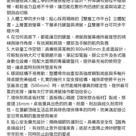
配側邊極具人體工學的快捷按壓把手設計。升降調校過程平穩順
暢、輕鬆省力且絕不卡頓，讓您能在數秒內迅速於坐姿與站姿之
間自由切換
3. 人體工學同步升降：貼心採用精緻的【雙層工作平台】立體配
置，上層置放螢幕、下層承托鍵盤與滑鼠，且雙層平台可同步平
穩升降
4. 在任何高度下，都能讓您的鍵盤、滑鼠與螢幕維持最理想的視
線與操作角度，有效減輕肩頸、腰部及手腕的肌肉負擔
5. 大容量工作空間：具備極其寬敞的 800x400mm 主桌面設計，
可輕鬆容納大尺寸電競顯示器、筆記型電腦、辦公文件及各式隨
身數位設備。搭配大面積的專屬鍵盤托，提供最充裕的使用空
間，讓桌面時刻保持整潔有序
6. 穩固結構不易晃動：整體骨架由重型高強度鋼製底座與多軸升
降桌腿完美組成。扎實的幾何 X 型支撐結構，確保即使將平台升
至最高位置（500mm）時，依然能維持優異的穩定性，提供最可
靠的支撐，讓每次打字與滑鼠操作都加倍安心
7. 環保耐用桌板材質：面板精心精選【環保塑合板材】製成，厚
度達 16mm。桌板兼具出色的防潮、耐磨、耐刮與經久耐用特
性，在兼顧頂級生活品質與綠色環保標準的同時，完美滿足辦公
室日常長期的重度使用需求
8. 貼心安全擴充設計：精緻細節防護到位，具備高安全性【圓角
桌緣設計】，有效防止意外碰撞黑青；底部大面積止滑矽膠墊可
牢牢抓地，同時防止刮傷您的愛桌