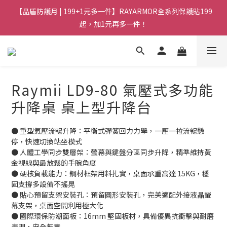
【晶盾防護月 | 199+1元多一件】RAYARMOR全系列保護貼199
起，加1元再多一件！
Raymii LD9-80 氣壓式多功能
升降桌 桌上型升降台
● 重型氣壓流暢升降：平衡式彈簧回力力學，一壓一拉流暢懸
停，快速切換站坐模式
● 人體工學同步雙層架：螢幕與鍵盤分區同步升降，精準維持黃
金視線與最放鬆的手腕角度
● 硬核負載能力：鋼材框架用料扎實，桌面承重高達 15KG，穩
固支撐多設備不搖晃
● 貼心預留支架安裝孔：預留圓形安裝孔，完美適配外接液晶螢
幕支架，桌面空間利用極大化
● 國際環保防潮面板：16mm 堅固板材，具備優異抗衝擊與耐磨
表現，安全無毒