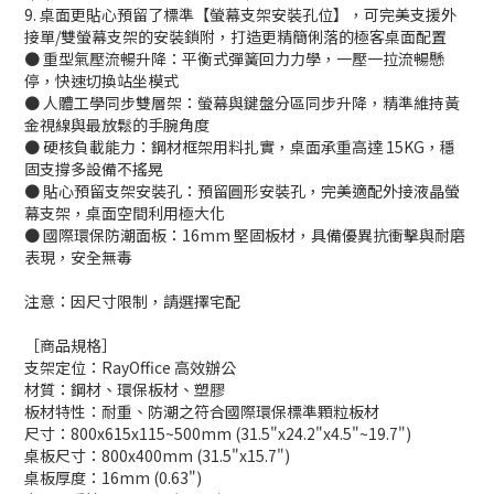
9. 桌面更貼心預留了標準【螢幕支架安裝孔位】，可完美支援外
接單/雙螢幕支架的安裝鎖附，打造更精簡俐落的極客桌面配置
● 重型氣壓流暢升降：平衡式彈簧回力力學，一壓一拉流暢懸
停，快速切換站坐模式
● 人體工學同步雙層架：螢幕與鍵盤分區同步升降，精準維持黃
金視線與最放鬆的手腕角度
● 硬核負載能力：鋼材框架用料扎實，桌面承重高達 15KG，穩
固支撐多設備不搖晃
● 貼心預留支架安裝孔：預留圓形安裝孔，完美適配外接液晶螢
幕支架，桌面空間利用極大化
● 國際環保防潮面板：16mm 堅固板材，具備優異抗衝擊與耐磨
表現，安全無毒
注意：因尺寸限制，請選擇宅配
［商品規格］
支架定位：RayOffice 高效辦公
材質：鋼材、環保板材、塑膠
板材特性：耐重、防潮之符合國際環保標準顆粒板材
尺寸：800x615x115~500mm (31.5"x24.2"x4.5"~19.7")
桌板尺寸：800x400mm (31.5"x15.7")
桌板厚度：16mm (0.63")