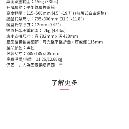
桌面承重範圍：15kg (33lbs)
升降驅動：平衡氣壓桿系統
高度範圍：115~500mm (4.5"~19.7") (無段式自由調整)
鍵盤托架尺寸：795x300mm (31.3"x11.8")
鍵盤托架厚度：12mm (0.47")
鍵盤托架承重範圍： 2kg (4.4lbs)
底座支撐尺寸：寬 782mm x 深 428mm
產品結構包裝細節：可完整平整折疊，厚度僅 115mm
產品顏色：黑色
包裝尺寸：885x185x505mm
產品淨重/毛重：11.26/12.68kg
保固：非人為因素損壞保固一年
了解更多