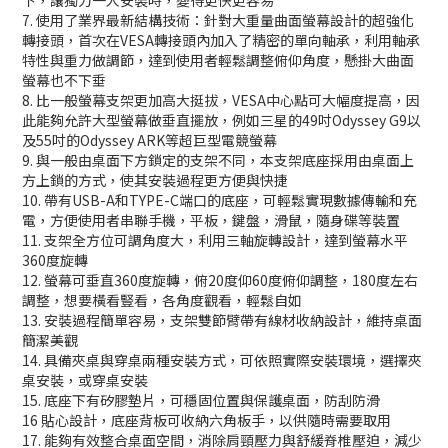
7. 使用了業界最新結構技術：針對大重量曲面螢幕設計的超強化
轉接頭，首次在VESA轉接頭內加入了精密的單向軸承，利用軸承
特性與重力做調節，達到使用者輕鬆調整俯仰角度，懸掛大曲面
螢幕也不下垂
8. 比一般螢幕支架更加高大挺拔，VESA中心點可大幅度提高，因
此能夠允許大型螢幕做垂直擺放，例如三星的49吋Odyssey G9以
及55吋的Odyssey ARK等超巨型電競螢幕
9. 與一般由桌面下方鎖定的支架不同，本支架底座採用由桌面上
方上鎖的方式，使其安裝過程更方便與快捷
10. 帶有USB-A和TYPE-C端口的底座，可輕鬆實現數據傳輸和充
電，方便使用者串聯手機，平板，鍵盤，滑鼠，隨身碟等裝置
11. 支架全方位可調角度大，利用三軸旋轉設計，達到螢幕水平
360度旋轉
12. 螢幕可垂直360度旋轉，俯20度仰60度俯仰調整，180度左右
調整，想要橫看豎看，各角度觀看，輕鬆自如
13. 安裝過程簡單容易，支架雙節臂帶有線材收納設計，維持桌面
簡潔美觀
14. 具備夾桌與穿桌兩種安裝方式，可依照實際安裝環境，選擇夾
桌安裝，或穿桌安裝
15. 底座下有矽膠墊片，可穩固位置與保護桌面，防刮防滑
16 貼心設計，底座背板可收納六角板手，以供隨時需要取用
17. 能夠有效整合桌面空間，消除肩頸壓力與舒緩脊椎壓迫，減少