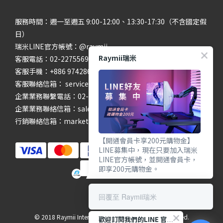
服務時間：週一至週五 9:00-12:00、13:30-17:30（不含國定假
日）
瑞米LINE官方帳號：@raymii
Raymii瑞米
客服電話：02-22755699 #201 #202
客服手機：+886 974286654
客服聯絡信箱： service@raymii.com
企業業務聯繫電話：02-22755699 #302
企業業務聯絡信箱：sales@raymii.com
行銷聯絡信箱：marketing@raymii.com
【開通會員卡享200元購物金】
LINE募集中，現在只要加入瑞米
LINE官方帳號，並開通會員卡，
即享200元購物金。
回覆至 Raymii瑞米
© 2018 Raymii International Limited. All Rights Reserved.
歡迎訂閱我們的LINE 官方帳號