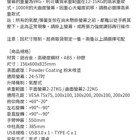
螢幕的重量為9KG，則可購買承重範圍在12-15KG的高承重款
式。1000R的大曲度螢幕，因重心大幅度前移，請務必選擇高承
重款式
註：所有的氣壓/彈簧支架在尚未懸掛螢幕之前，都難以徒手將其
壓下，此為正常現象。請掛上螢幕，或將張力強度調弱再行操作
注意：因尺寸限制，超商取貨限定一隻。兩隻以上請選擇宅配
［商品規格］
材質：鋁合金，高硬度鋼材，ABS，矽膠
尺寸：156x600x815mm
表面處理：Powder Coating 粉末噴塗
適用螢幕：24-57吋
升降機制：氣壓式
承重範圍：平面螢幕2-27KG / 曲面螢幕2-22KG
適用孔距：VESA 75x75, 100x100, 100x200, 200x100, 200x200
俯仰角度：+60°~20°
左右旋轉：+90°~-90°
垂直旋轉：+90°~-90°
手臂伸展：550mm
中柱高度：385mm
USB規格：USB3.0 x 1，TYPE-C x 1
安裝方式：夾式 / 穿桌