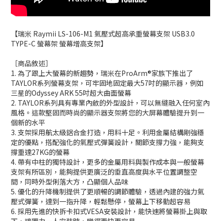
【瑞米 Raymii LS-106-M1 氣壓式超高承重螢幕支架 USB3.0
TYPE-C 螢幕架 螢幕增高支架】
［商品敘述］
1. 為了跟上大螢幕的新趨勢，瑞米在ProArm®家族下推出了
TAYLOR系列螢幕支架，可牢固地固定最大57吋的顯示器，例如
三星的Odyssey ARK 55吋超大曲面螢幕
2. TAYLOR系列具有專業內斂的外型設計，可以無縫融入任何室內
風格。這款堅固而時尚的顯示器支架將您的大屏幕體驗提升到一
個新的水平
3. 支架採用航太級鋁合金打造，用料十足。利用金屬結構剛強穩
定的優點，搭配強化的氣壓式彈簧設計，關節支撐力強，能夠支
撐重達27KG的螢幕
4. 帶有中柱的獨特設計，更多的金屬用料與製作成本與一般螢幕
支架有所區別，能夠提供更廣泛的垂直高度與水平位置調整空
間，同時外型俐落大方，凸顯個人品味
5. 優化的升降機制提供了更順暢的調節體驗，透過內建的強力氣
壓式彈簧，達到一指升降，輕鬆懸停，螢幕上下移動超容易
6. 採用先進的快拆卡扣式VESA安裝設計，能快速將螢幕掛上與取
下，讓獨力一人安裝時，變得更快更容易