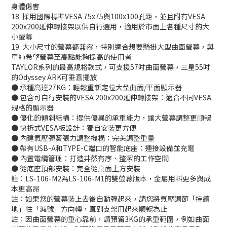
身體傷害
18. 採用國際標準VESA 75x75與100x100孔距，並且附有VESA
200x200延伸轉接架以供自行選用，適用於市面上各種尺寸的大
小螢幕
19. 大小尺寸的螢幕都兼容，特別適合想要懸掛大型曲面螢幕，與
單純希望螢幕至高點能夠提高的使用者
TAYLOR系列的最高規格款式，可支援57吋曲面螢幕，三星55吋
的Odyssey ARK可垂直擺放
● 承種高達27KG：輕鬆重新定位大型曲面/平面顯示器
● 包含可自行安裝的VESA 200x200延伸轉接架：適合不同VESA
規格的顯示器
● 優化的傾斜結構：提供優異的承重能力，讓大螢幕調整更順暢
● 快拆式VESA板設計：獨自安裝更方便
● 內建氣壓彈簧張力調整機構：完美調整重量
● 帶有USB-A和TYPE-C端口的智能底座：連接設備並充電
● 內置電纜管理：打造井然有序、整潔的工作空間
● 從底座頂部安裝：完全從桌面上方安裝
註：LS-106-M2為LS-106-M1的雙螢幕版本，金屬用料更多與成
本更高昂
註：如果您的螢幕裝上去後自動彈起來，請您將氣壓調節「持續
地」往「減號」方向轉，直到支架用起來順暢為止
註：因曲面螢幕的重心靠前，請預留3KG的承重範圍，例如曲面