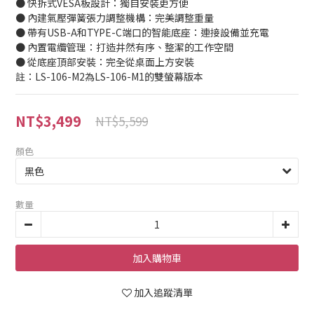
● 快拆式VESA板設計：獨自安裝更方便
● 內建氣壓彈簧張力調整機構：完美調整重量
● 帶有USB-A和TYPE-C端口的智能底座：連接設備並充電
● 內置電纜管理：打造井然有序、整潔的工作空間
● 從底座頂部安裝：完全從桌面上方安裝
註：LS-106-M2為LS-106-M1的雙螢幕版本
NT$3,499
NT$5,599
顏色
數量
加入購物車
加入追蹤清單