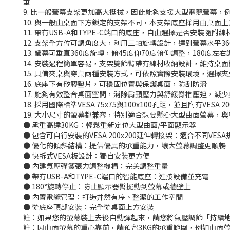
垂
9. 比一般螢幕支架更加高大挺拔，因此能夠支援大型電競螢幕，例如三星的
10. 與一般由桌面下方鎖定的支架不同，本支架底座採用由桌面
11. 帶有USB-A和TYPE-C端口的底座，自由選擇是否安
12. 支架全方位可調角度大，利用三軸旋轉設計，達到螢幕水平
13. 螢幕可垂直360度旋轉，俯45度仰70度俯仰調整，180
14. 安裝過程簡單容易，支架雙節臂帶有線材收納設計，維持桌
15. 具備夾桌與穿桌兩種安裝方式，可依照實際安裝環境，選擇
16. 底座下有矽膠墊片，可穩固位置與保護桌面，防刮防滑
17. 能夠有效整合桌面空間，消除肩頸壓力與舒緩脊椎壓迫，減
18. 採用國際標準VESA 75x75與100x100孔距，並且附有V
19. 大小尺寸的螢幕都兼容，特別適合想要懸掛大型曲面螢幕，
● 承重高達30KG：輕鬆重新定位大型曲面/平面顯示器
● 包含可自行安裝的VESA 200x200延伸轉接架：適合不同VES
● 優化的傾斜結構：提供優異的承重能力，讓大螢幕調整更順暢
● 快拆式VESA板設計：獨自安裝更方便
● 內建氣壓彈簧張力調整機構：完美調整重量
● 帶有USB-A和TYPE-C端口的智能底座：連接設備並充電
● 180°旋轉停止：防止顯示器臂擺動到螢幕或牆壁上
● 內置電纜管理：打造井然有序、整潔的工作空間
● 從底座頂部安裝：完全從桌面上方安裝
註：如果您的螢幕裝上去後自動彈起來，請您將氣壓調節「持續
註：因曲面螢幕的重心靠前，請預留3KG的承重範圍，例如曲面螢幕