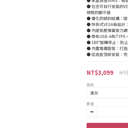
● 承重高達30KG：
● 包含可自行安裝的VES
規格的顯示器
● 優化的傾斜結構：
● 快拆式VESA板設
● 內建氣壓彈簧張力
● 帶有USB-A和TY
● 180°旋轉停止：
● 內置電纜管理：打
● 從底座頂部安裝：
NT$3,099
NT$
顏色
數量