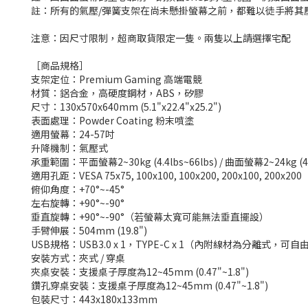
註：所有的氣壓/彈簧支架在尚未懸掛螢幕之前，都難以徒手將其
注意：因尺寸限制，超商取貨限定一隻。兩隻以上請選擇宅配
［商品規格］
支架定位：Premium Gaming 高端電競
材質：鋁合金，高硬度鋼材，ABS，矽膠
尺寸：130x570x640mm (5.1"x22.4"x25.2")
表面處理：Powder Coating 粉末噴塗
適用螢幕：24-57吋
升降機制：氣壓式
承重範圍：平面螢幕2~30kg (4.4lbs~66lbs) / 曲面螢幕2~24kg (4.4
適用孔距：VESA 75x75, 100x100, 100x200, 200x100, 200x200
俯仰角度：+70°~-45°
左右旋轉：+90°~-90°
垂直旋轉：+90°~-90°（若螢幕太寬可能無法垂直擺設）
手臂伸展：504mm (19.8")
USB規格：USB3.0 x 1，TYPE-C x 1（內附線材為分離式，
安裝方式：夾式 / 穿桌
夾桌安裝：支援桌子厚度為12~45mm (0.47"~1.8")
鑽孔穿桌安裝：支援桌子厚度為12~45mm (0.47"~1.8")
包裝尺寸：443x180x133mm