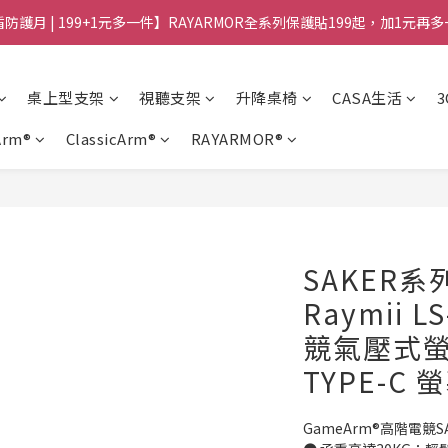
防護月 | 199+1元多一件】RAYARMOR全系列保護貼199起，加1元再
桌上型支架
視聽支架
升降桌椅
CASA生活
Arm®
ClassicArm®
RAYARMOR®
SAKER系列
Raymii 
競氣壓式螢幕
TYPE-C
GameArm®高階電競