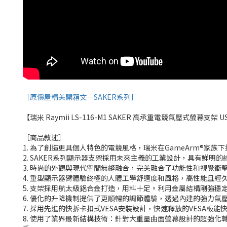
［原價屋精美開箱文－SAKER系列］
【瑞米 Raymii LS-116-M1 SAKER 高承重電競氣壓式螢幕支架 U
［商品敘述］
1. 為了創造更具個人特色的電競風格，瑞米在GameArm®家族下
2. SAKER系列顯示器支架採用未來主義的工業設計，具有鮮
3. 時尚的外觀與現代空間無縫融合，完美融合了功能性和視覺
4. 重型顯示器臂體驗終極的人體工學舒適度和風格，高性能且經
5. 支架採用航太級鋁合金打造，用料十足。利用金屬結構剛強穩
6. 優化的升降機制提供了更順暢的調節體驗，透過內建的強力
7. 採用先進的快拆卡扣式VESA安裝設計，快速釋放的VESA
8. 使用了業界最新結構技術：針對大重量曲面螢幕設計的超強