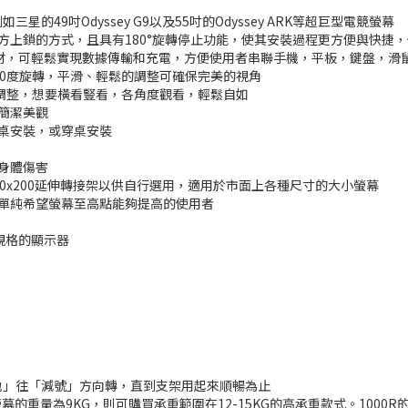
49吋Odyssey G9以及55吋的Odyssey ARK等超巨型電競螢幕
上方上鎖的方式，且具有180°旋轉停止功能，使其安裝過程更方便與快捷
裝隨附線材，可輕鬆實現數據傳輸和充電，方便使用者串聯手機，平板，鍵盤，
360度旋轉，平滑、輕鬆的調整可確保完美的視角
度左右調整，想要橫看豎看，各角度觀看，輕鬆自如
面簡潔美觀
夾桌安裝，或穿桌安裝
少身體傷害
ESA 200x200延伸轉接架以供自行選用，適用於市面上各種尺寸的大小螢幕
與單純希望螢幕至高點能夠提高的使用者
A規格的顯示器
地」往「減號」方向轉，直到支架用起來順暢為止
的重量為9KG，則可購買承重範圍在12-15KG的高承重款式。100