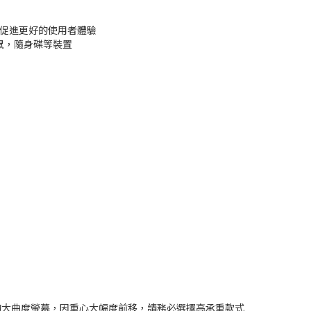
，促進更好的使用者體驗
滑鼠，隨身碟等裝置
0R的大曲度螢幕，因重心大幅度前移，請務必選擇高承重款式