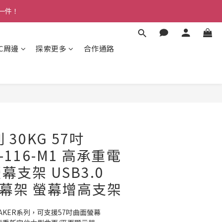
多一件！
3C周邊
探索更多
合作通路
 30KG 57吋
LS-116-M1 高承重電
支架 USB3.0
 螢幕架 螢幕增高支架
SAKER系列，可支援57吋曲面螢幕