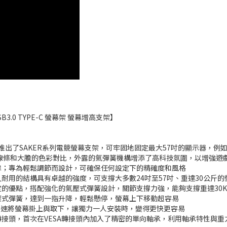
SB3.0 TYPE-C 螢幕架 螢幕增高支架】
推出了SAKER系列電競螢幕支架，可牢固地固定最大57吋的顯示器，例如三星的
明的線條和大膽的色彩對比，外露的氣彈簧機構增添了高科技氛圍，以增強遊
衝擊；專為輕鬆調節而設計，可確保任何設定下的精確度和風格
久耐用的結構具有卓越的強度，可支撐大多數24吋至57吋、重達30公斤的
定的優點，搭配強化的氣壓式彈簧設計，關節支撐力強，能夠支撐重達30K
氣壓式彈簧，達到一指升降，輕鬆懸停，螢幕上下移動超容易
板能快速將螢幕掛上與取下，讓獨力一人安裝時，變得更快更容易
化轉接頭，首次在VESA轉接頭內加入了精密的單向軸承，利用軸承特性與