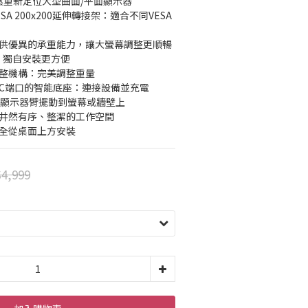
輕鬆重新定位大型曲面/平面顯示器
A 200x200延伸轉接架：適合不同VESA
提供優異的承重能力，讓大螢幕調整更順暢
計：獨自安裝更方便
調整機構：完美調整重量
PE-C端口的智能底座：連接設備並充電
防止顯示器臂擺動到螢幕或牆壁上
造井然有序、整潔的工作空間
完全從桌面上方安裝
4,999