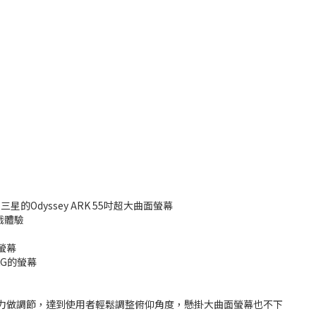
Odyssey ARK 55吋超大曲面螢幕
戲體驗
螢幕
G的螢幕
重力做調節，達到使用者輕鬆調整俯仰角度，懸掛大曲面螢幕也不下