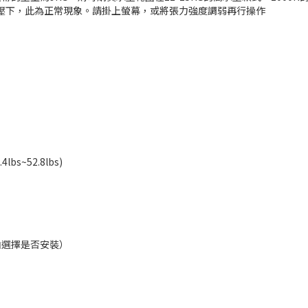
壓下，此為正常現象。請掛上螢幕，或將張力強度調弱再行操作
lbs~52.8lbs)
可自由選擇是否安裝）