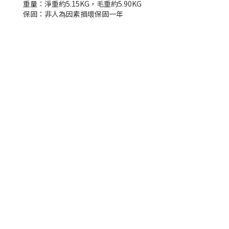
重量：淨重約5.15KG，毛重約5.90KG
保固：非人為因素損壞保固一年