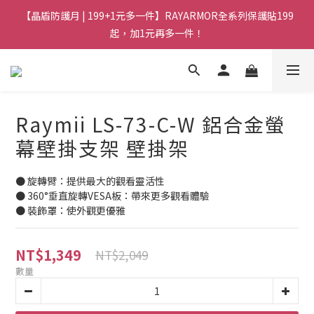
【晶盾防護月 | 199+1元多一件】RAYARMOR全系列保護貼199
起，加1元再多一件！
Raymii LS-73-C-W 鋁合金螢
幕壁掛支架 壁掛架
● 旋轉臂：提供最大的觀看靈活性
● 360°垂直旋轉VESA板：帶來更多觀看體驗
● 裝飾罩：使外觀更優雅
NT$1,349
NT$2,049
數量