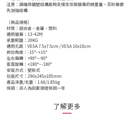
注意：請確保牆壁結構能夠支撐支架與螢幕的總重量，否則需要
先加強結構
［商品規格］
材質：鋁合金，金屬，塑料
適用螢幕：13-42吋
承重範圍：20KG
適用孔距：VESA 7.5x7.5cm / VESA 10x10cm
俯仰角度：-15°~+15°
左右偏轉：+90°~-90°
垂直旋轉：+180°~-180°
安裝方式：壁掛式
包裝尺寸：290x245x105mm
產品淨重/毛重：1.66/1.85kg
保固：非人為因素損壞保固一年
了解更多