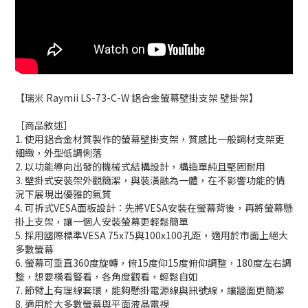
【瑞米 Raymii LS-73-C-W 鋁合金螢幕壁掛支架 壁掛架】
［商品敘述］
1. 使用鋁合金材質製作的螢幕壁掛支架，質感比一般鋼材支架更
細緻，外型低調俐落
2. 以功能導向出發的機械式結構設計，構造單純且堅固耐用
3. 壁掛式安裝架外觀簡潔，與裝潢融為一體，在不影響功能的情
況下展現出優雅的氣質
4. 可拆式VESA面板設計：先將VESA安裝在螢幕背後，再將螢幕懸
掛上支架，讓一個人安裝螢幕更輕鬆簡單
5. 採用國際標準VESA 75x75與100x100孔距，適用於市面上絕大
多數螢幕
6. 螢幕可垂直360度旋轉，俯15度仰15度俯仰調整，180度左右調
整，想要橫看豎看，各角度觀看，輕鬆自如
7. 節臂上有理線套環，能夠懸掛電源線與訊號線，讓牆面更簡潔
8. 適用於大多數螢幕與平面液晶電視