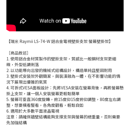
【瑞米 Raymii LS-74-W 鋁合金電視壁掛支架 螢幕壁掛架】
［商品敘述］
1. 使用鋁合金材質製作的壁掛支架，質感比一般鋼材支架更細
緻，外型低調俐落
2. 以功能導向出發的機械式結構設計，構造單純且堅固耐用
3. 壁掛式安裝架外觀簡潔，與裝潢融為一體，在不影響功能的情
況下展現出優雅的氣質
4. 可拆式VESA面板設計：先將VESA安裝在螢幕背後，再將螢幕懸
掛上支架，讓一個人安裝螢幕更輕鬆簡單
5. 螢幕可垂直360度旋轉，俯15度仰15度俯仰調整，80度左右調
整，想要橫看豎看，各角度觀看，輕鬆自如
6. 適用於大多數平面液晶電視
注意：請確保牆壁結構能夠支撐支架與螢幕的總重量，否則需要
先加強結構