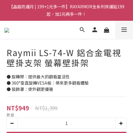
【晶盾防護月 | 199+1元多一件】RAYARMOR全系列保護貼199
起，加1元再多一件！
Raymii LS-74-W 鋁合金電視
壁掛支架 螢幕壁掛架
● 旋轉臂：提供最大的觀看靈活性
● 360°垂直旋轉VESA板：帶來更多觀看體驗
● 裝飾罩：使外觀更優雅
NT$949
NT$1,399
數量