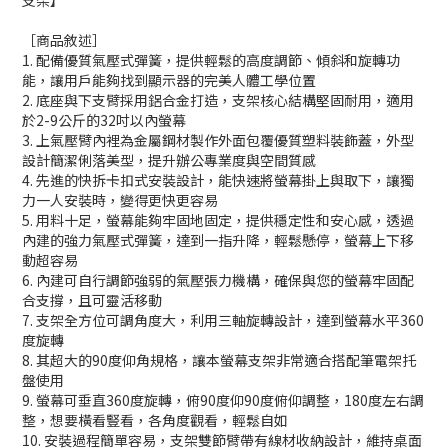
支架】
［商品敘述］
1. 配備優質氣壓式彈簧，提供輕鬆的高度調節、傾斜和旋轉功
能，讓用戶能夠找到顯示器的完美人體工學位置
2. 底座與下支臂採用鋁合金打造，支架核心結構堅固耐用，適用
於2-9公斤的32吋以內螢幕
3. 上氣壓臂內裡為金屬鋼材製作外面包覆優質塑料裝飾蓋，外型
設計簡潔俐落美型，提升辦公專業度與空間質感
4. 先進的快拆卡扣式安裝設計，能快速將螢幕掛上與取下，讓獨
力一人安裝時，變得更快更容易
5. 用料十足，螢幕能夠牢固地固定，提供穩定性和安心感，透過
內建的強力氣壓式彈簧，達到一指升降，輕鬆懸停，螢幕上下移
動超容易
6. 內建可自行調節強弱的氣壓張力機構，確保與您的螢幕牢固配
合支撐，且可靈活移動
7. 支架全方位可調角度大，利用三軸旋轉設計，達到螢幕水平360
度旋轉
8. 其超大的90度仰角規格，讓本螢幕支架非常適合搭配筆電架托
盤使用
9. 螢幕可垂直360度旋轉，俯90度仰90度俯仰調整，180度左右調
整，想要橫看豎看，各角度觀看，輕鬆自如
10. 安裝過程簡單容易，支架雙節臂帶有線材收納設計，維持桌面