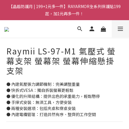
【晶盾防護月 | 199+1元多一件】RAYARMOR全系列保護貼199
起，加1元再多一件！
Raymii LS-97-M1 氣壓式 螢
幕支架 螢幕架 螢幕伸縮懸掛
支架
● 內建氣壓張力調節機制：完美調整重量
● 快拆式VESA：獨自拆裝螢幕更輕鬆
● 優化的升降結構：提供出色的承重能力，輕鬆懸停
● 手擰式安裝：無須工具，方便安裝
● 兩種安裝選項：包括夾桌和穿桌安裝
● 內建電纜管理：打造井然有序、整齊的工作空間