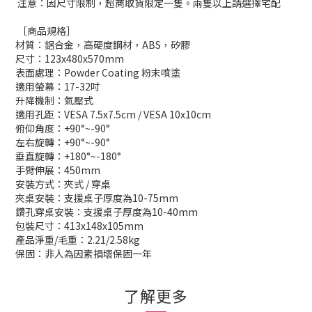
注意：因尺寸限制，超商取貨限定一隻。兩隻以上請選擇宅配
［商品規格］
材質：鋁合金，高硬度鋼材，ABS，矽膠
尺寸：123x480x570mm
表面處理：Powder Coating 粉末噴塗
適用螢幕：17-32吋
升降機制：氣壓式
適用孔距：VESA 7.5x7.5cm / VESA 10x10cm
俯仰角度：+90°~-90°
左右旋轉：+90°~-90°
垂直旋轉：+180°~-180°
手臂伸展：450mm
安裝方式：夾式 / 穿桌
夾桌安裝：支援桌子厚度為10-75mm
鑽孔穿桌安裝：支援桌子厚度為10-40mm
包裝尺寸：413x148x105mm
產品淨重/毛重：2.21/2.58kg
保固：非人為因素損壞保固一年
了解更多