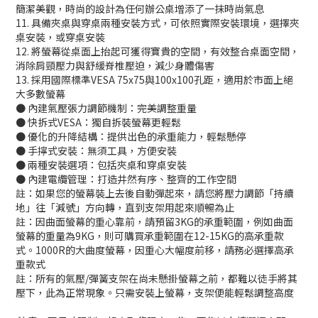
簡潔美觀，時尚的設計為任何辦公桌增添了一抹時尚氣息
11. 具備夾桌與穿桌兩種安裝方式，可依照實際安裝環境，選擇夾
桌安裝，或穿桌安裝
12. 將螢幕從桌面上抬起可獲得寶貴的空間，有效整合桌面空間，
消除肩頸壓力與舒緩脊椎壓迫，減少身體傷害
13. 採用國際標準VESA 75x75與100x100孔距，適用於市面上絕
大多數螢幕
● 內建氣壓張力調節機制：完美調整重量
● 快拆式VESA：獨自拆裝螢幕更輕鬆
● 優化的升降結構：提供出色的承重能力，輕鬆懸停
● 手擰式安裝：無須工具，方便安裝
● 兩種安裝選項：包括夾桌和穿桌安裝
● 內建電纜管理：打造井然有序、整齊的工作空間
註：如果您的螢幕裝上去後自動彈起來，請您將壓力調節「持續
地」往「減號」方向轉，直到支架用起來順暢為止
註：因曲面螢幕的重心靠前，請預留3KG的承重範圍，例如曲面
螢幕的重量為9KG，則可購買承重範圍在12-15KG的高承重款
式。1000R的大曲度螢幕，因重心大幅度前移，請務必選擇高承
重款式
註：所有的氣壓/彈簧支架在尚未懸掛螢幕之前，都難以徒手將其
壓下，此為正常現象。只需安裝上螢幕，支架便能輕鬆調整高度