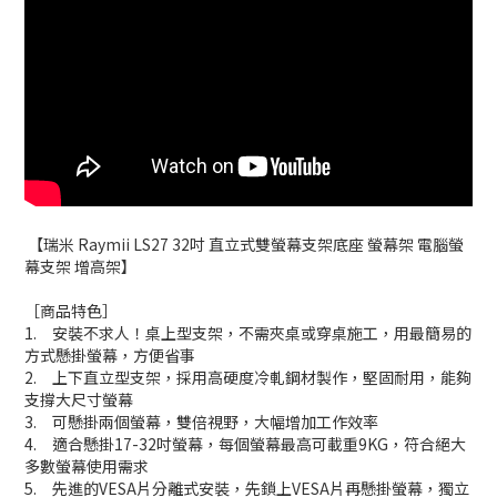
【瑞米 Raymii LS27 32吋 直立式雙螢幕支架底座 螢幕架 電腦螢
幕支架 增高架】
［商品特色］
1. 安裝不求人！桌上型支架，不需夾桌或穿桌施工，用最簡易的
方式懸掛螢幕，方便省事
2. 上下直立型支架，採用高硬度冷軋鋼材製作，堅固耐用，能夠
支撐大尺寸螢幕
3. 可懸掛兩個螢幕，雙倍視野，大幅增加工作效率
4. 適合懸掛17-32吋螢幕，每個螢幕最高可載重9KG，符合絕大
多數螢幕使用需求
5.
先進的VESA片分離式安裝，先鎖上VESA片再懸掛螢幕，獨立