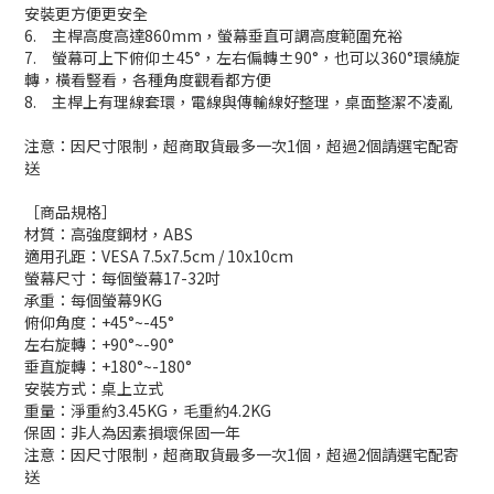
安裝更方便更安全
6.
主桿高度高達860mm，螢幕垂直可調高度範圍充裕
7.
螢幕可上下俯仰±45°，左右偏轉
±90°，也可以360°環繞旋
轉，橫看豎看，各種角度觀看都方便
8.
主桿上有理線套環，
電線與傳輸線好整理，桌面整潔不凌亂
注意：因尺寸限制，超商取貨最多一次1個，超過2個請選宅配寄
送
［商品規格］
材質：高強度鋼材，ABS
適用孔距：VESA 7.5x7.5cm / 10x10cm
螢幕尺寸：每個螢幕17-32吋
承重：每個螢幕9KG
俯仰角度：+45°~-45°
左右旋轉：+90°~-90°
垂直旋轉：+180°~-180°
安裝方式：桌上立式
重量：淨重約3.45KG，毛重約4.2KG
保固：非人為因素損壞保固一年
注意：因尺寸限制，超商取貨最多一次1個，超過2個請選宅配寄
送