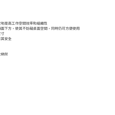
度地提高工作空間效率和組織性
作檯面下方，使其不妨礙桌面空間，同時仍可方便使用
尺寸
保其安全
收納架