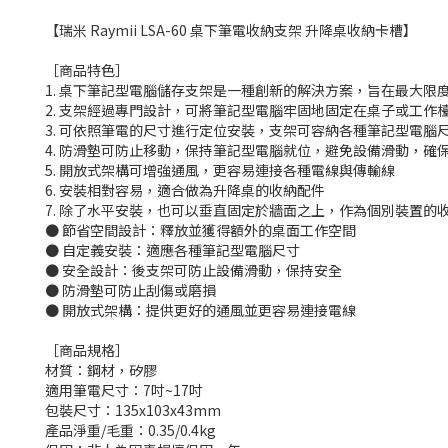
【瑞米 Raymii LSA-60 桌下筆電收納支架 升降桌收納卡槽】
［商品特色］
1. 桌下筆記型電腦儲存支架是一種創新的解決方案，旨在最大限
2. 支架經過專門設計，可將筆記型電腦牢固地固定在桌子或工
3. 可依照筆電的尺寸進行定位安裝，支架可容納各種筆記型電腦
4. 防滑墊可防止移動，保持筆記型電腦就位，避免設備滑動，確
5. 開放式架構可增強通風，更容易連接各種電線與傳輸線
6. 安裝相對容易，適合做為升降桌的收納配件
7. 除了水平安裝，也可以
垂直固定於牆面之上，作為個別裝置的
● 節省空間設計：釋放並獲得額外的桌面工作空間
● 自定義安裝：適應各種筆記型電腦尺寸
● 安全設計：後支架可防止設備滑動，保持安全
● 防滑墊可防止刮傷或磨損
● 開放式架構：提供更好的通風並更容易連接電線
［商品規格］
材質：鋼材，矽膠
適用筆電尺寸：7吋~17吋
包裝尺寸：135x103x43mm
產品淨重/毛重：0.35/0.4kg