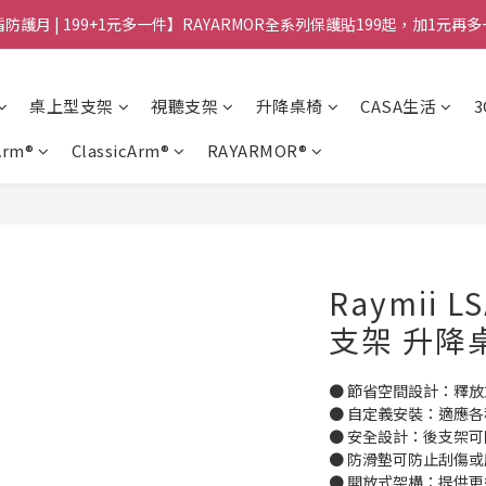
防護月 | 199+1元多一件】RAYARMOR全系列保護貼199起，加1元再
桌上型支架
視聽支架
升降桌椅
CASA生活
Arm®
ClassicArm®
RAYARMOR®
Raymii 
支架 升降
● 節省空間設計：釋
● 自定義安裝：適應
● 安全設計：後支架
● 防滑墊可防止刮傷或
● 開放式架構：提供