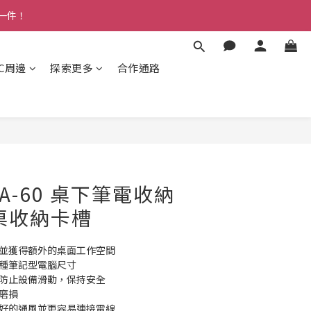
多一件！
3C周邊
探索更多
合作通路
LSA-60 桌下筆電收納
桌收納卡槽
放並獲得額外的桌面工作空間
各種筆記型電腦尺寸
可防止設備滑動，保持安全
磨損
更好的通風並更容易連接電線