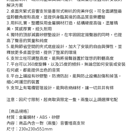
解決方案
2. 桌面夾緊式音響支架是書架式喇叭的完美伴侶，可全面調整最
佳聆聽角度和高度，並提供身臨其境的高品質音樂體驗
3. 用料扎實，整體採用金屬鋼材打造，結構硬度高強，塗層精
美，質感厚實，經久耐用
4. 獨特的頂部減震矽膠墊設計，在牢固固定揚聲器的同時，也提
高了聲音的質量和純度
5. 能夠節省空間的夾式底座設計，加大了安裝的自由與彈性，並
釋放更多桌面空間，提供了整潔的環境
6. 支架立柱可調整高度，能夠將揚聲器置於理想的聆聽高度
7. 平台可以360度旋轉，以及15度的傾斜，無論您如何安裝或安裝
在何處，都能提供出色的音質
8. 平台上鋪設有矽膠墊，防滑防刮，能夠防止設備刮傷和掉落，
細心呵護您的裝置
9. 支架上有電纜管理設計，能夠收納線材，讓一切井井有條
注意：因尺寸限制，超商取貨限定一隻。兩隻以上請選擇宅配
［商品規格］
材質：金屬鋼材，ABS，矽膠
內容：商品內含一對（兩隻）音響增高支架
尺寸：230x230x551mm