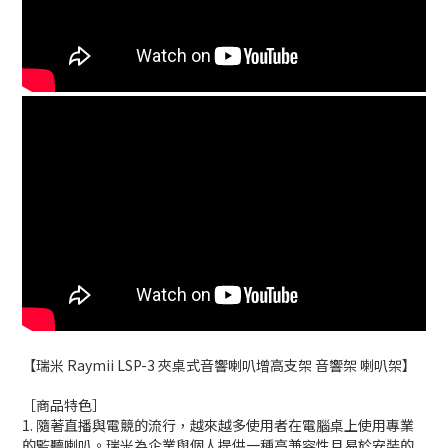
【瑞米 Raymii LSP-3 夾桌式音響喇叭增高支架 音響架 喇叭架】
［商品特色］
1. 隨著直播與電競的流行，越來越多使用者在電腦桌上使用專業
的監聽喇叭。瑞米為企業與個人提供一種高兼容性且易於安裝的