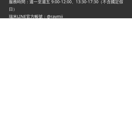
服務時間：週一至週五 9:00-12:00、13:30-17:30（不含國定假
日）
瑞米LINE官方帳號：@raymii
客服電話：02-22755699 #201 #202
客服手機：+886 974286654
客服聯絡信箱： service@raymii.com
企業業務聯繫電話：02-22755699 #302
企業業務聯絡信箱：sales@raymii.com
行銷聯絡信箱：marketing@raymii.com
© 2018 Raymii International Limited. All Rights Reserved.