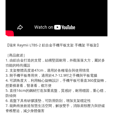
【瑞米 Raymii LTBS-2 鋁合金手機平板支架 手機架 平板架】
［商品敘述］
1. 由鋁合金打造的支臂，結構堅固耐用，外觀落落大方，屬於多
功能的時尚擺設
2. 支架整體高度達47cm，適用於各種場合與使用情境
3. 附手機平板專用夾，適用於4.7-12.9吋之手機與平板電腦
4. 可調角度大，利用軸心旋轉設計，手機平板可垂直360度旋轉，
想要橫著看，豎著看，都方便
5. 直徑16cm的鋼材打造加重底盤，質感好，耐用穩固，重心穩，
防傾倒
6. 底盤下具有矽膠護墊，可防滑防刮，增加支架穩定性
7. 能夠有效創造智慧生活空間，解放雙手，消除肩頸壓力與舒緩
脊椎壓迫，減少身體傷害