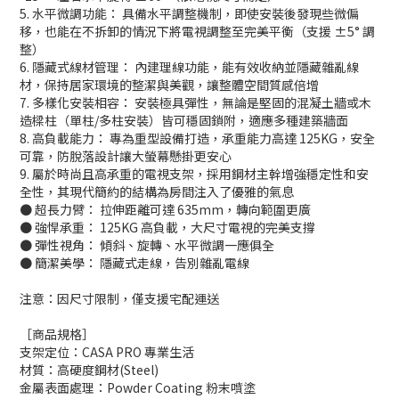
5. 水平微調功能： 具備水平調整機制，即使安裝後發現些微偏
移，也能在不拆卸的情況下將電視調整至完美平衡（支援 ±5° 調
整）
6. 隱藏式線材管理： 內建理線功能，能有效收納並隱藏雜亂線
材，保持居家環境的整潔與美觀，讓整體空間質感倍增
7. 多樣化安裝相容： 安裝極具彈性，無論是堅固的混凝土牆或木
造樑柱（單柱/多柱安裝）皆可穩固鎖附，適應多種建築牆面
8. 高負載能力： 專為重型設備打造，承重能力高達 125KG，安全
可靠，防脫落設計讓大螢幕懸掛更安心
9. 屬於時尚且高承重的電視支架，採用鋼材主幹增強穩定性和安
全性，其現代簡約的結構為房間注入了優雅的氣息
● 超長力臂： 拉伸距離可達 635mm，轉向範圍更廣
● 強悍承重： 125KG 高負載，大尺寸電視的完美支撐
● 彈性視角： 傾斜、旋轉、水平微調一應俱全
● 簡潔美學： 隱藏式走線，告別雜亂電線
注意：因尺寸限制，僅支援宅配運送
［商品規格］
支架定位：CASA PRO 專業生活
材質：高硬度鋼材(Steel)
金屬表面處理：Powder Coating 粉末噴塗