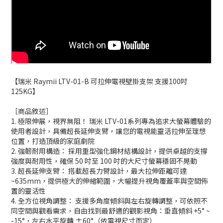
【瑞米 Raymii LTV-01-B 可拉伸電視壁掛支架 支援100吋
125KG】
［商品敘述］
1. 極限伸展，視界無阻！ 瑞米 LTV-01系列專為追求大螢幕體驗的
使用者設計，具備超長延伸支臂，讓您的電視能靈活拉伸至理想
位置，打造頂級的家庭劇院
2. 強韌耐用構造： 採用重型強化鋼材結構設計，提供卓越的支撐
強度與耐用性，確保 50 吋至 100 吋的大尺寸螢幕穩固不晃動
3. 超長延伸支臂： 搭載超長力臂設計，最大拉伸距離可達
~635mm，提供極大的伸縮範圍，大幅提升視角覆蓋率與空間佈
置的靈活性
4. 全方位視角調整： 支援多角度傾斜與左右旋轉調整，可依照不
同空間與觀看需求，自由找到最舒適的觀影視角：垂直傾斜 +5° ~
-15°，左右水平旋轉 ±60°（依電視尺寸而定）