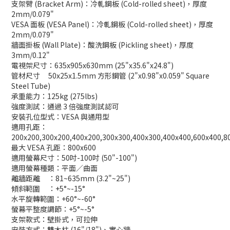
支架臂 (Bracket Arm)：冷軋鋼板 (Cold-rolled sheet)，厚度
2mm/0.079"
VESA 面板 (VESA Panel)：冷軋鋼板 (Cold-rolled sheet)，厚度
2mm/0.079"
牆面掛板 (Wall Plate)：酸洗鋼板 (Pickling sheet)，厚度
3mm/0.12"
電視架尺寸：635x905x630mm (25"x35.6"x24.8")
管材尺寸
50x25x1.5mm 方形鋼管 (2"x0.98"x0.059" Square
Steel Tube)
承重能力：125kg (275lbs)
強度測試：通過 3 倍強度測試認可
安裝孔位型式：VESA 與通用型
適用孔距：
200x200,300x200,400x200,300x300,400x300,400x400,600x400,8
最大 VESA 孔距：800x600
適用螢幕尺寸：50吋-100吋 (50"-100")
適用螢幕種類：平面／曲面
離牆距離
：81~635mm (3.2"~25")
傾斜範圍
：+5°~-15°
水平旋轉範圍：+60°~-60°
螢幕平整度調節：+5°~-5°
支架款式：壁掛式，可拉伸
安裝方式：雙木柱 (16"/18")、實心牆