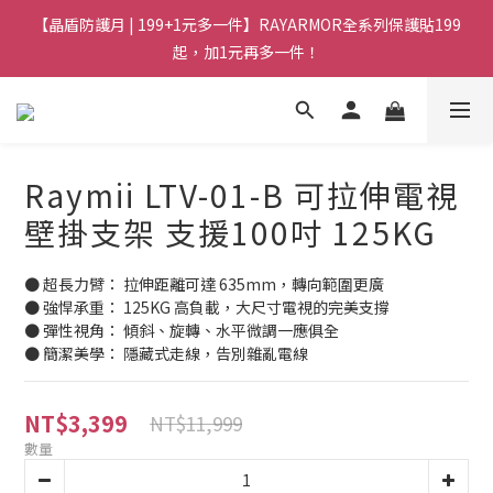
【晶盾防護月 | 199+1元多一件】RAYARMOR全系列保護貼199
起，加1元再多一件！
Raymii LTV-01-B 可拉伸電視
壁掛支架 支援100吋 125KG
● 超長力臂： 拉伸距離可達 635mm，轉向範圍更廣
● 強悍承重： 125KG 高負載，大尺寸電視的完美支撐
● 彈性視角： 傾斜、旋轉、水平微調一應俱全
● 簡潔美學： 隱藏式走線，告別雜亂電線
NT$3,399
NT$11,999
數量