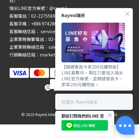
日）
瑞米LINE官方帳號：@raymii
Raymii瑞米
客服電話：02-22755699 #201 #202
客服手機：+886 974286654
客服聯絡信箱： service@raymii.com
企業業務聯繫電話：02-22755699 #302
企業業務聯絡信箱：sales@raymii.com
行銷聯絡信箱：marketing@raymii.com
【開通會員卡享200元購物金】
LINE募集中，現在只要加入瑞米
LINE官方帳號，並開通會員卡，
即享200元購物金。
回覆至 Raymii瑞米
© 2018 Raymii International Limited. All Rights Reserved.
歡迎訂閱我們的LINE 官方帳號
連結 LINE 帳號