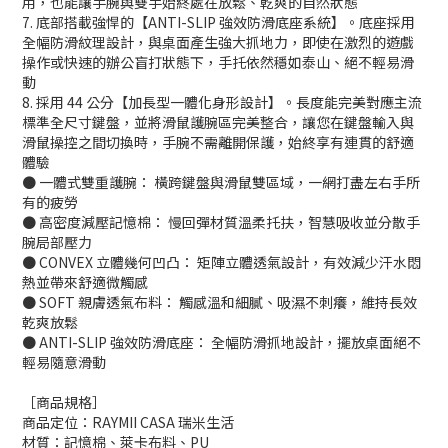
用，也能讓手腕與雙手始終處在放鬆、乾爽的自然狀態
7. 底部搭載強悍的【ANTI-SLIP 強效防滑底座系統】。底座採用
全幅防滑紋理設計，與桌面產生強大抓地力，即使在激烈的遊戲
操作或快速的辦公盲打狀態下，手托依然穩如泰山、絕不輕易滑
動
8. 採用 44 公分【加長型一體化身形設計】。長度能完美對應主流
標準全尺寸鍵盤，並將滑鼠護腕區完美整合，讓您在鍵盤輸入與
滑鼠操控之間切換時，手腕不需離開保護，始終享有連貫的舒適
體驗
● 一體式雙重護腕： 橫跨鍵盤與滑鼠雙區域，一網打盡左右手所
有的疲勞
● 高密度減壓記憶棉： 慢回彈材質溫柔托扶，智慧吸收並分散手
腕局部壓力
● CONVEX 立體幾何凹凸： 矩陣立體透氣設計，有效減少汗水悶
熱並帶來舒適微觸感
● SOFT 親膚透氣布料： 觸感溫和細膩、吸濕不刺癢，維持長效
乾爽放鬆
● ANTI-SLIP 強效防滑底座： 全幅防滑抓地設計，擺放桌面絕不
輕易隨意滑動
［商品規格］
商品定位：RAYMII CASA 瑞米生活
材質：記憶棉、萊卡布料、PU