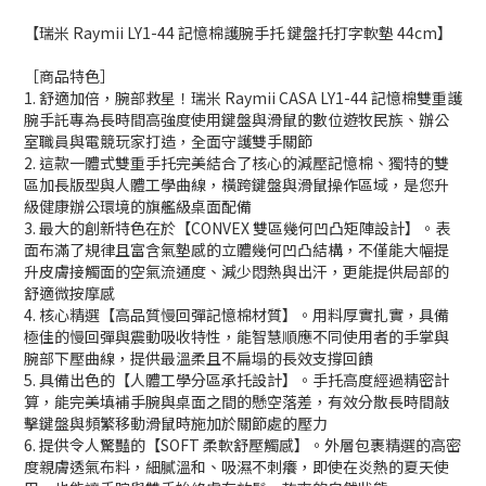
【瑞米 Raymii LY1-44 記憶棉護腕手托 鍵盤托打字軟墊 44cm】
［商品特色］
1. 舒適加倍，腕部救星！瑞米 Raymii CASA LY1-44 記憶棉雙重護
腕手託專為長時間高強度使用鍵盤與滑鼠的數位遊牧民族、辦公
室職員與電競玩家打造，全面守護雙手關節
2. 這款一體式雙重手托完美結合了核心的減壓記憶棉、獨特的雙
區加長版型與人體工學曲線，橫跨鍵盤與滑鼠操作區域，是您升
級健康辦公環境的旗艦級桌面配備
3. 最大的創新特色在於【CONVEX 雙區幾何凹凸矩陣設計】。表
面布滿了規律且富含氣墊感的立體幾何凹凸結構，不僅能大幅提
升皮膚接觸面的空氣流通度、減少悶熱與出汗，更能提供局部的
舒適微按摩感
4. 核心精選【高品質慢回彈記憶棉材質】。用料厚實扎實，具備
極佳的慢回彈與震動吸收特性，能智慧順應不同使用者的手掌與
腕部下壓曲線，提供最溫柔且不扁塌的長效支撐回饋
5. 具備出色的【人體工學分區承托設計】。手托高度經過精密計
算，能完美填補手腕與桌面之間的懸空落差，有效分散長時間敲
擊鍵盤與頻繁移動滑鼠時施加於關節處的壓力
6. 提供令人驚豔的【SOFT 柔軟舒壓觸感】。外層包裹精選的高密
度親膚透氣布料，細膩溫和、吸濕不刺癢，即使在炎熱的夏天使