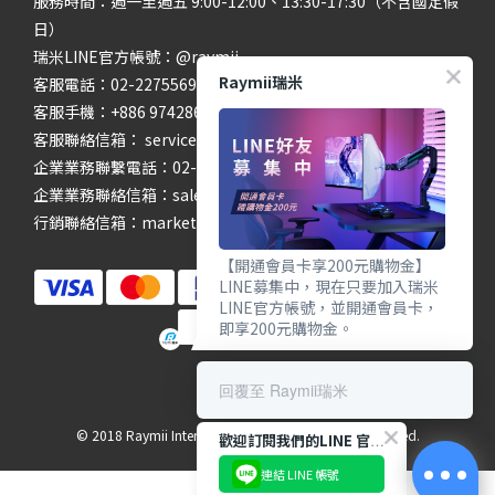
服務時間：週一至週五 9:00-12:00、13:30-17:30（不含國定假
日）
瑞米LINE官方帳號：@raymii
Raymii瑞米
客服電話：02-22755699 #201 #202
客服手機：+886 974286654
客服聯絡信箱： service@raymii.com
企業業務聯繫電話：02-22755699 #302
企業業務聯絡信箱：sales@raymii.com
行銷聯絡信箱：marketing@raymii.com
【開通會員卡享200元購物金】
LINE募集中，現在只要加入瑞米
LINE官方帳號，並開通會員卡，
即享200元購物金。
回覆至 Raymii瑞米
© 2018 Raymii International Limited. All Rights Reserved.
歡迎訂閱我們的LINE 官方帳號
連結 LINE 帳號