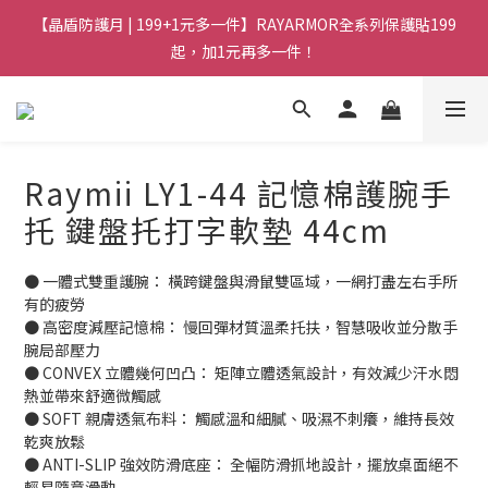
【晶盾防護月 | 199+1元多一件】RAYARMOR全系列保護貼199
起，加1元再多一件！
Raymii LY1-44 記憶棉護腕手
托 鍵盤托打字軟墊 44cm
● 一體式雙重護腕： 橫跨鍵盤與滑鼠雙區域，一網打盡左右手所
有的疲勞
● 高密度減壓記憶棉： 慢回彈材質溫柔托扶，智慧吸收並分散手
腕局部壓力
● CONVEX 立體幾何凹凸： 矩陣立體透氣設計，有效減少汗水悶
熱並帶來舒適微觸感
● SOFT 親膚透氣布料： 觸感溫和細膩、吸濕不刺癢，維持長效
乾爽放鬆
● ANTI-SLIP 強效防滑底座： 全幅防滑抓地設計，擺放桌面絕不
輕易隨意滑動