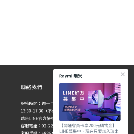
Raymii瑞米
聯絡我們
服務時間：週一至週五 9:00-12:00、
13:30-17:30（不含國定假日）
瑞米LINE官方帳號：@raymii
【開通會員卡享200元購物金】
客服電話：02-22755699 #201 #202
LINE募集中，現在只要加入瑞米
客服手機：+886 974286654