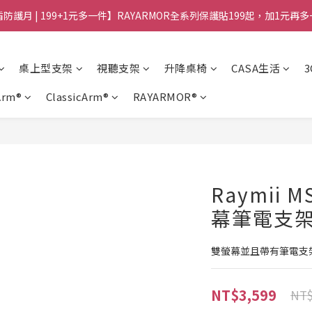
防護月 | 199+1元多一件】RAYARMOR全系列保護貼199起，加1元再
桌上型支架
視聽支架
升降桌椅
CASA生活
Arm®
ClassicArm®
RAYARMOR®
Raymii 
幕筆電支架
雙螢幕並且帶有筆電支
NT$3,599
NT$