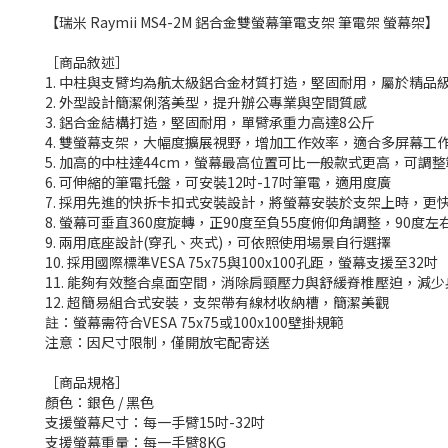
【瑞米 Raymii MS4-2M 鋁合金雙螢幕筆電支架 筆電架 螢幕架】
［商品敘述］
1. 中柱與支臂均為航太級鋁合金材質打造，堅固耐用，屬於精品
2. 外型設計簡潔俐落美型，提升辦公專業與空間質感
3. 鋁合金結構打造，堅固耐用，單臂承重力高達8公斤
4. 雙螢幕支架，大幅度擴展視野，增加工作效率，適合多屏幕工
5. 加高的中柱達44cm，螢幕最高位置可比一般款式更高，可調
6. 可伸縮的筆電托盤，可安裝12吋-17吋筆電，適用度廣
7. 採用先進的快拆卡扣式安裝設計，將螢幕安裝於支架上時，更
8. 螢幕可垂直360度旋轉，正90度至負55度俯仰角調整，90
9. 兩用底座設計(穿孔、夾式)，可依照使用場景自行選擇
10. 採用國際標準VESA 75x75與100x100孔距，螢幕支援至32吋
11. 能夠有效整合桌面空間，消除肩頸壓力與舒緩脊椎壓迫，減
12. 超簡易組合式安裝，支架帶有線材收納槽，簡潔美觀
註：螢幕需符合VESA 75x75或100x100壁掛規範
注意：因尺寸限制，僅開放宅配寄送
［商品規格］
顏色：銀色 / 黑色
支援螢幕尺寸：每一手臂15吋-32吋
支援螢幕重量：每一手臂8KG