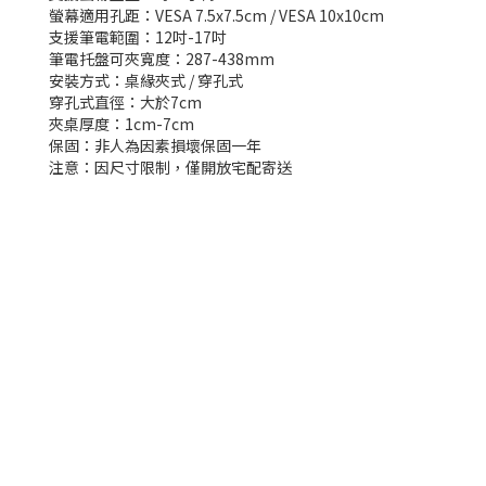
螢幕適用孔距：VESA 7.5x7.5cm / VESA 10x10cm
支援筆電範圍：12吋-17吋
筆電托盤可夾寬度：287-438mm
安裝方式：桌緣夾式 / 穿孔式
穿孔式直徑：大於7cm
夾桌厚度：1cm-7cm
保固：非人為因素損壞保固一年
注意：因尺寸限制，僅開放宅配寄送