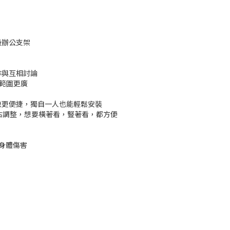
級辦公支架
作與互相討論
整範圍更廣
快更便捷，獨自一人也能輕鬆安裝
度左右調整，想要橫著看，豎著看，都方便
少身體傷害