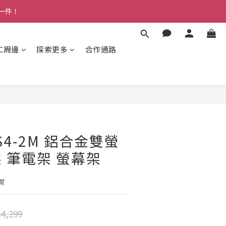
多一件！
3C周邊
探索更多
合作通路
MS4-2M 鋁合金雙螢
 筆電架 螢幕架
架
4,299