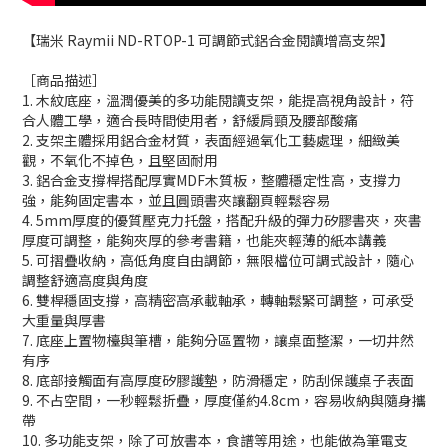
【瑞米 Raymii ND-RTOP-1 可調節式鋁合金閱讀增高支架】
［商品描述］
1. 木紋底座，溫潤優美的多功能閱讀支架，能提高視角設計，符
合人體工學，適合長時間使用者，舒緩肩頸及腰部酸痛
2. 支架主體採用鋁合金材質，表面經過氧化工藝處理，細緻美
觀，不氧化不掉色，且堅固耐用
3. 鋁合金支撐桿搭配厚實MDF木質板，整體穩定性高，支撐力
強，能夠固定書本，並且圓頭書夾讓翻頁輕鬆容易
4. 5mm厚度的優質壓克力托盤，搭配升級的彈力矽膠書夾，夾書
厚度可調整，能夠夾厚的參考書籍，也能夾輕薄的紙本講義
5. 可摺疊收納，高低角度自由調節，無限檔位可調式設計，隨心
調整舒適高度與角度
6. 雙桿穩固支撐，高精密高承載軸承，轉軸鬆緊可調整，可承受
大重量與厚書
7. 底座上置物檯與筆槽，能夠分區置物，讓桌面整潔，一切井然
有序
8. 底部接觸面有高厚度矽膠護墊，防滑穩定，防刮保護桌子表面
9. 不占空間，一秒輕鬆折疊，厚度僅約4.8cm，容易收納與隨身攜
帶
10. 多功能支架，除了可放書本，食譜等用途，也能做為筆電支