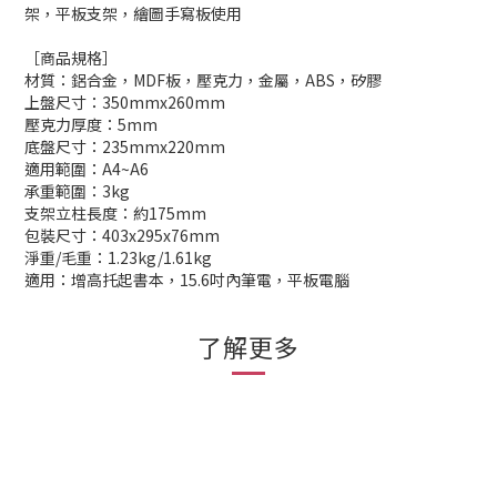
架，平板支架，繪圖手寫板使用
［商品規格］
材質：鋁合金，MDF板，壓克力，金屬，ABS，矽膠
上盤尺寸：350mmx260mm
壓克力厚度：5mm
底盤尺寸：235mmx220mm
適用範圍：A4~A6
承重範圍：3kg
支架立柱長度：約175mm
包裝尺寸：403x295x76mm
淨重/毛重：1.23kg/1.61kg
適用：增高托起書本，15.6吋內筆電，平板電腦
了解更多